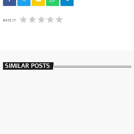
RATE IT
SIMILAR POSTS
insert_link