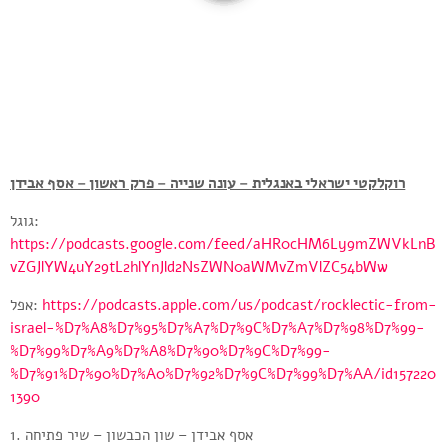
רוקלקטי ישראלי באנגלית – עונה שנייה – פרק ראשון – אסף אבידן
גוגל:
https://podcasts.google.com/feed/aHR0cHM6Ly9mZWVkLnB
vZGJlYW4uY29tL2hlYnJld2NsZWN0aWMvZmVlZC54bWw
אפל:
https://podcasts.apple.com/us/podcast/rocklectic-from-
israel-%D7%A8%D7%95%D7%A7%D7%9C%D7%A7%D7%98%D7%99-
%D7%99%D7%A9%D7%A8%D7%90%D7%9C%D7%99-
%D7%91%D7%90%D7%A0%D7%92%D7%9C%D7%99%D7%AA/id157220
1390
1. אסף אבידן – שון הכבשון – שיר פתיחה