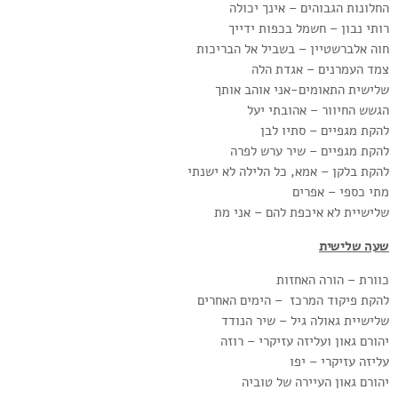
החלונות הגבוהים – אינך יכולה
רותי נבון – חשמל בכפות ידייך
חוה אלברשטיין – בשביל אל הבריכות
צמד העמרנים – אגדת הלה
שלישית התאומים-אני אוהב אותך
הגשש החיוור – אהובתי יעל
להקת מגפיים – סתיו לבן
להקת מגפיים – שיר ערש לפרה
להקת בלקן – אמא, כל הלילה לא ישנתי
מתי כספי – אפרים
שלישיית לא איכפת להם – אני מת
שעה שלישית
כוורת – הורה האחזות
להקת פיקוד המרכז – הימים האחרים
שלישיית גאולה גיל – שיר הנודד
יהורם גאון ועליזה עזיקרי – רוזה
עליזה עזיקרי – יפו
יהורם גאון העיירה של טוביה