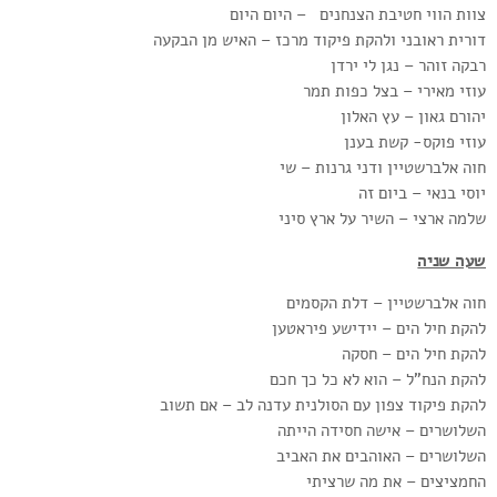
צוות הווי חטיבת הצנחנים – היום היום
דורית ראובני ולהקת פיקוד מרכז – האיש מן הבקעה
רבקה זוהר – נגן לי ירדן
עוזי מאירי – בצל כפות תמר
יהורם גאון – עץ האלון
עוזי פוקס- קשת בענן
חוה אלברשטיין ודני גרנות – שי
יוסי בנאי – ביום זה
שלמה ארצי – השיר על ארץ סיני
שעה שניה
חוה אלברשטיין – דלת הקסמים
להקת חיל הים – יידישע פיראטען
להקת חיל הים – חסקה
להקת הנח”ל – הוא לא כל כך חכם
להקת פיקוד צפון עם הסולנית עדנה לב – אם תשוב
השלושרים – אישה חסידה הייתה
השלושרים – האוהבים את האביב
החמציצים – את מה שרציתי