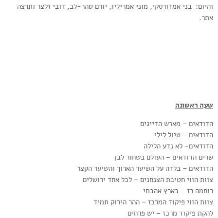
והיום: בני אמדורסקי, מוני אמריליו, יורם טהר-לב, דובי זלצר ותרצה
אתר.
שעה ראשונה
הדודאים – מארש הדייגים
הדודאים – טיול לילי
הדודאים- לא נדע הלילה
שרים הדודאים – העולם בשחור לבן
הדודאים – בלדה על השיער הארוך והשיער הקצר
צוות הווי חטיבת הצנחנים – לכל אחד ירושלים
רוחמה רז – בארץ אהבתי
צוות הווי פיקוד המרכז – ההר הירוק תמיד
להקת פיקוד מרכז – יש פרחים