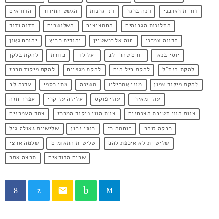
דורית ראובני
דנה ברגר
דני גרנות
הגשש החיוור
הדודאים
החלונות הגבוהים
החמציצים
השלושרים
חדוה ודוד
חדווה עמרני
חוה אלברשטיין
יהודית רביץ
יהורם גאון
יוסי בנאי
יורם טהר-לב
יעל לוי
כוורת
להקת בלקן
להקת הנח"ל
להקת חיל הים
להקת מגפיים
להקת פיקוד מרכז
להקת פיקוד צפון
מוני אמריליו
משינה
מתי כספי
עדנה לב
עוזי מאירי
עוזי פוקס
עליזה עזיקרי
עפרה חזה
צוות הווי חטיבת הצנחנים
צוות הווי פיקוד המרכז
צמד העמרנים
רבקה זוהר
רוחמה רז
רותי נבון
שלישיית גאולה גיל
שלישיית לא איכפת להם
שלישית התאומים
שלמה ארצי
שרים הדודאים
תרצה אתר
email