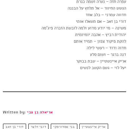
עפרה חזה – נערה ושמה כנרת
הגשש החיוור – אל תלחץ על הבננה
חדווה עמרני – בלב אחד
דורי בן זאב – אם תשאלו אותי
משינה – מי יודע מדוע ולמה לובשת הזברה פיג’מה
יהודית רביץ – אהבה יומיומית
להקת פיקוד צפון – תמיד אותם
חדוה ודוד – רעשי לילה
דנה ברגר – ושום סלע
אריק איינשטיין – שבת בבוקר
יעל לוי – גשם הקשב לנשים
אריאלה בן צבי
Written by:
אריק איינשטיין
בני אמדורסקי
דובי זלצר
דורי בן זאב