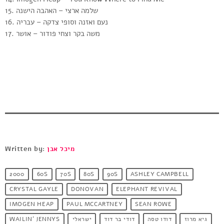
15. שלמה ארצי – האהבה הישנה
16. נעם ואזנה וסופי צדקה – עבריה
17. משה בקר וצחי פודור – אושר
Written by:
מיכל אבן
2000
60S
70S
80S
90S
ASHLEY CAMPBELL
CRYSTAL GAYLE
DONOVAN
ELEPHANT REVIVAL
IMOGEN HEAP
PAUL MCCARTNEY
SEAN ROWE
WAILIN' JENNYS
ישראלי
דודי בר דוד
דודו טסה
גיא מרוז