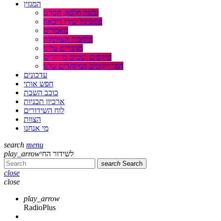
המגזין
גבעת חלפון, הסרט
פסטיבל שירי דיכאון
מאמרים
מלחמת העולמות
מדברים עלינו
מיקסים וסטים מיוחדים
הפרוייקטים המיוחדים שלנו
עדכונים
חפש אותי
כוכב השבת
ארכיון תכניות
לוח השידורים
הצוות
מי אנחנו
search
menu
play_arrow
לשידור החי
search
Search
close
close
play_arrow
RadioPlus