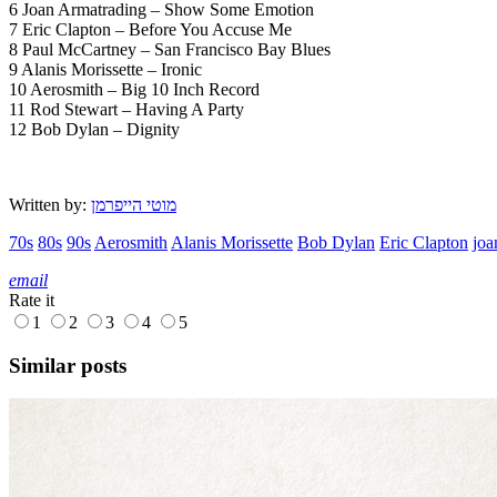
6 Joan Armatrading – Show Some Emotion
7 Eric Clapton – Before You Accuse Me
8 Paul McCartney – San Francisco Bay Blues
9 Alanis Morissette – Ironic
10 Aerosmith – Big 10 Inch Record
11 Rod Stewart – Having A Party
12 Bob Dylan – Dignity
Written by:
מוטי הייפרמן
70s
80s
90s
Aerosmith
Alanis Morissette
Bob Dylan
Eric Clapton
joa
email
Rate it
1
2
3
4
5
Similar posts