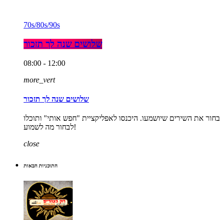
70s/80s/90s
שלושים שנה לך תזכור
08:00 - 12:00
more_vert
שלושים שנה לך תזכור
אחר הצהרים. התכנית היחידה ברדיו שנותנת לכם לבחור את השירים שיושמעו. היכנסו לאפליקציית "חפש אותי" ותוכלו
לבחור מה לשמוע!
close
התוכניות הבאות