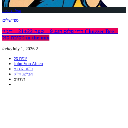
insert_link
ספיישלים
רדיו פלוס חוגג 9 – שעה 21+22 – דיג’יי Chuzzer Bee –
מסיבת סול in the mix
today
July 1, 2026
2
יונית פל
John Von Ahlen
בועז הלחמי
אבישג חייק
:תודות