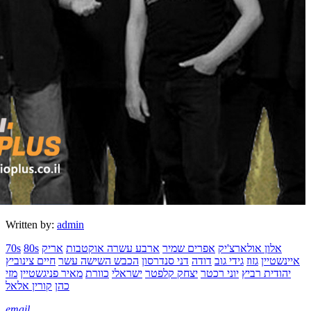
Written by:
admin
אלון אולארצ'יק
אפרים שמיר
ארבע עשרה אוקטבות
אריק
80s
70s
איינשטיין
גזוז
גידי גוב
דודה
דני סנדרסון
הכבש השישה עשר
חיים צינוביץ
יהודית רביץ
יוני רכטר
יצחק קלפטר
ישראלי
כוורת
מאיר פניגשטיין
מזי
כהן
קורין אלאל
email