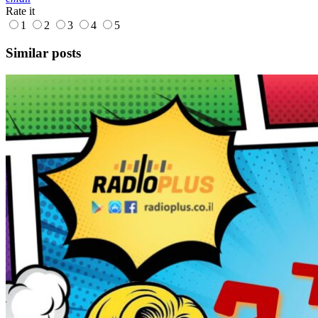
Rate it
1
2
3
4
5
Similar posts