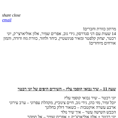
share
close
email
מרתון כוורת וחברים!
14 שעות עם דני סנדרסון, גידי גוב, אפרים שמיר, אלון אוליארצי’ק, יוני
רכטר, יצחק קלפטר ומאיר פניגשטיין, ביחד ולחוד, כוורת גזוז ודודה, והמון
אורחים מיוחדים!
שעה 11 – שיר נבואי קוסמי עליז – השירים היפים של יוני רכטר
יוני רכטר – שיר נבואי קוסמי עליז
יובל זמיר, מזי כהן, גידי גוב, חיים צינוביץ, מקהלת עפרוני – ערב עירוני
ארבע עשרה אוקטבות – כשאור דולק בחלונך
הכבש השישה עשר – איך שיר נולד
יוני רכטר + אלון אוליארצ’יק + אפרים שמיר – אל תמהר