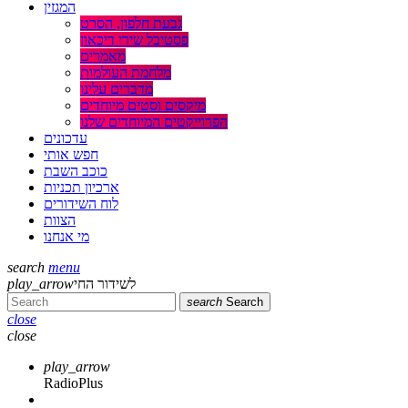
המגזין
גבעת חלפון, הסרט
פסטיבל שירי דיכאון
מאמרים
מלחמת העולמות
מדברים עלינו
מיקסים וסטים מיוחדים
הפרוייקטים המיוחדים שלנו
עדכונים
חפש אותי
כוכב השבת
ארכיון תכניות
לוח השידורים
הצוות
מי אנחנו
search
menu
לשידור החי
play_arrow
search
Search
close
close
play_arrow
RadioPlus