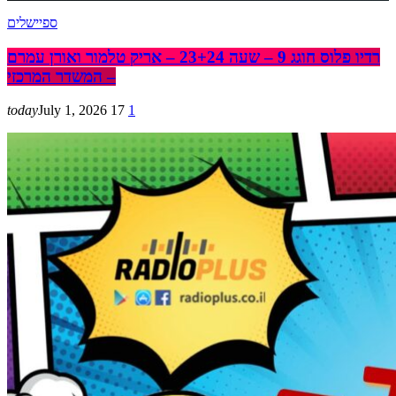
ספיישלים
רדיו פלוס חוגג 9 – שעה 23+24 – אריק טלמור ואורן עמרם
– המשדר המרכזי
today
July 1, 2026
17
1