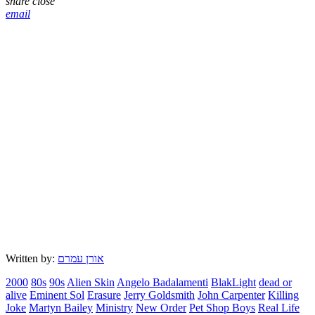
share
close
email
Written by:
אורן עמרם
2000
80s
90s
Alien Skin
Angelo Badalamenti
BlakLight
dead or
alive
Eminent Sol
Erasure
Jerry Goldsmith
John Carpenter
Killing
Joke
Martyn Bailey
Ministry
New Order
Pet Shop Boys
Real Life