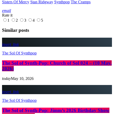
Sisters Of Mercy
Stan Ridgway
Synthpop
The Cramps
email
Rate it
1
2
3
4
5
Similar posts
insert_link
The Sol Of Synthpop
The Sol of Synth-Pop: Church of Sol 024 – (10 May,
2026)
today
May 10, 2026
insert_link
The Sol Of Synthpop
The Sol of Synth-Pop: Jimm’s 2026 Birthday Show