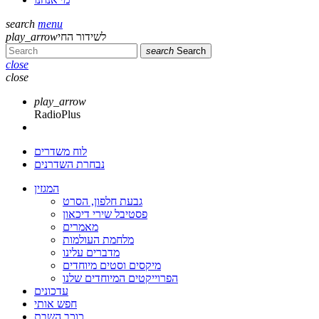
search
menu
play_arrow
לשידור החי
search
Search
close
close
play_arrow
RadioPlus
לוח משדרים
נבחרת השדרנים
המגזין
גבעת חלפון, הסרט
פסטיבל שירי דיכאון
מאמרים
מלחמת העולמות
מדברים עלינו
מיקסים וסטים מיוחדים
הפרוייקטים המיוחדים שלנו
עדכונים
חפש אותי
כוכב השבת