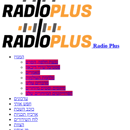
Radio Plus
המגזין
גבעת חלפון, הסרט
פסטיבל שירי דיכאון
מאמרים
מלחמת העולמות
מדברים עלינו
מיקסים וסטים מיוחדים
הפרוייקטים המיוחדים שלנו
עדכונים
חפש אותי
כוכב השבת
ארכיון תכניות
לוח השידורים
הצוות
מי אנחנו