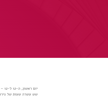
יום ראשון, ה-12 ל-12 – יום שכולו גירסאות TWELVE INCHES ברדיו פלוס!
שש עשרה שעות של גירסאות 12 א