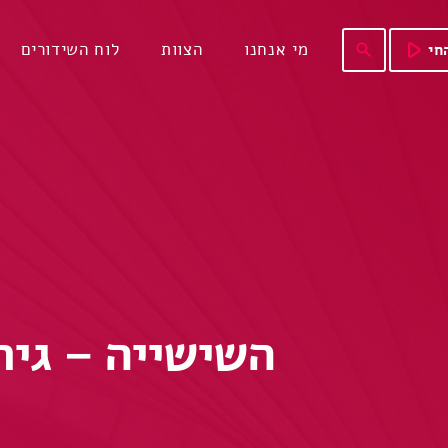
play_arrow
מי אנחנו
הצוות
לוח השידורים
חי
search
השישייה – גירסת ה-12 אינטש, עם 