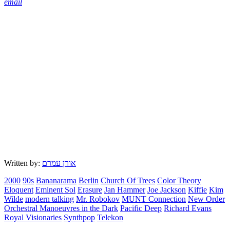
email
Written by:
אורן עמרם
2000
90s
Bananarama
Berlin
Church Of Trees
Color Theory
Eloquent
Eminent Sol
Erasure
Jan Hammer
Joe Jackson
Kiffie
Kim
Wilde
modern talking
Mr. Robokov
MUNT Connection
New Order
Orchestral Manoeuvres in the Dark
Pacific Deep
Richard Evans
Royal Visionaries
Synthpop
Telekon