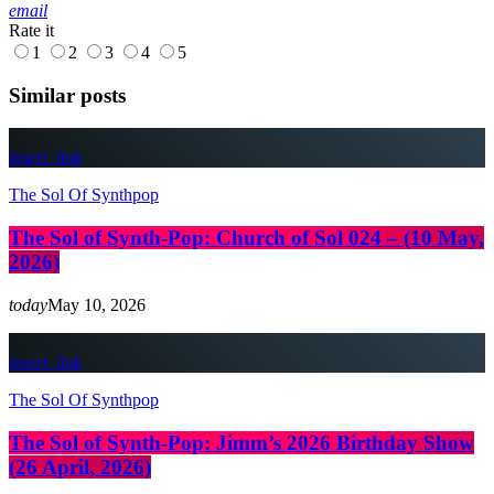
email
Rate it
1
2
3
4
5
Similar posts
insert_link
The Sol Of Synthpop
The Sol of Synth-Pop: Church of Sol 024 – (10 May,
2026)
today
May 10, 2026
insert_link
The Sol Of Synthpop
The Sol of Synth-Pop: Jimm’s 2026 Birthday Show
(26 April, 2026)