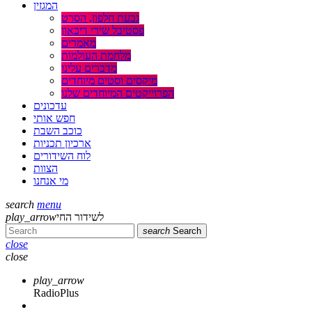
המגזין
גבעת חלפון, הסרט
פסטיבל שירי דיכאון
מאמרים
מלחמת העולמות
מדברים עלינו
מיקסים וסטים מיוחדים
הפרוייקטים המיוחדים שלנו
עדכונים
חפש אותי
כוכב השבת
ארכיון תכניות
לוח השידורים
הצוות
מי אנחנו
search
menu
play_arrow
לשידור החי
search
Search
close
close
play_arrow
RadioPlus