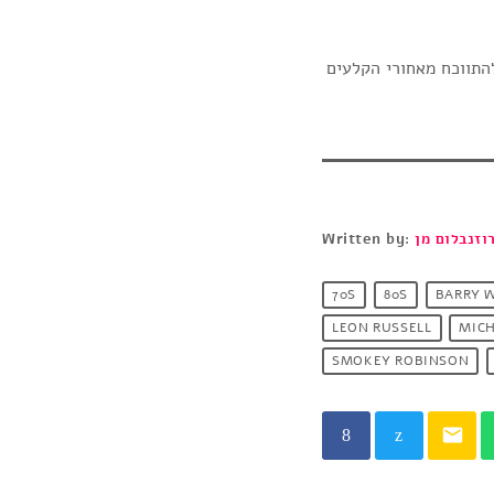
התווכח מאחורי הקלעים
וזנבלום מן
Written by:
70S
80S
BARRY 
LEON RUSSELL
MIC
SMOKEY ROBINSON
email