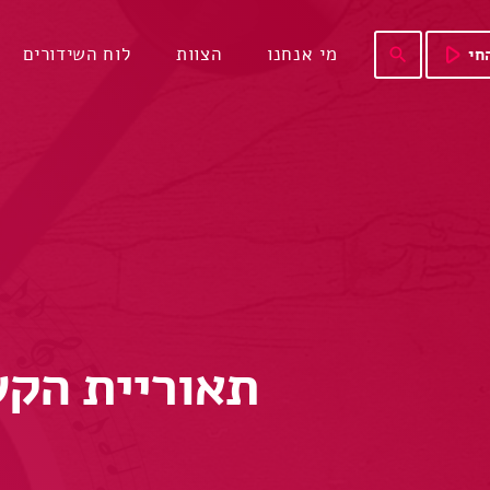
play_arrow
מי אנחנו
הצוות
לוח השידורים
חי
search
תאוריית הקשר 147 – מסטיבי וונדר לבא