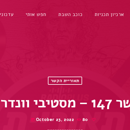
ארכיון תכניות
כוכב השבת
חפש אותי
עדכוני
תאוריית הקשר
רי ווייט
October 23, 2022
80
today