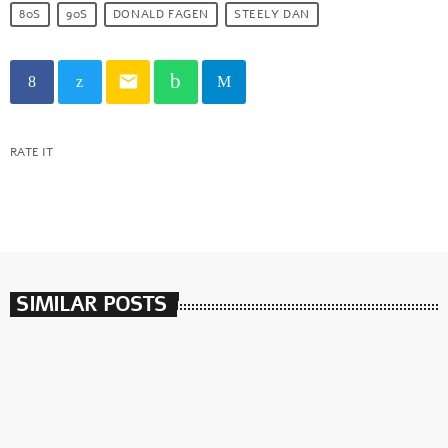
80S
90S
DONALD FAGEN
STEELY DAN
email
RATE IT
SIMILAR POSTS
insert_link