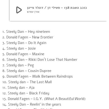
play_arrow
כוכב השבת 138 – סטילי דן / דונלד פייגן
אורן עמרם
1. Steely Dan – Hey nineteen
2. Donald Fagen – New frontier
3. Steely Dan – Do It Again
4. Steely dan – Josie
5. Donald Fagen – Maxine
6. Steely Dan – Rikki Don`t Lose That Number
7. Steely dan – Peg
8. Steely dan – Cousin Dupree
9. Donald Fagen – Walk Between Raindrops
10. Steely dan – The Last Mall
11. Steely dan – Aja
12. Steely dan – Black Friday
13. Donald Fagen – I.G.Y. (What A Beautiful World)
14. Steely Dan – Reelin’ in the years