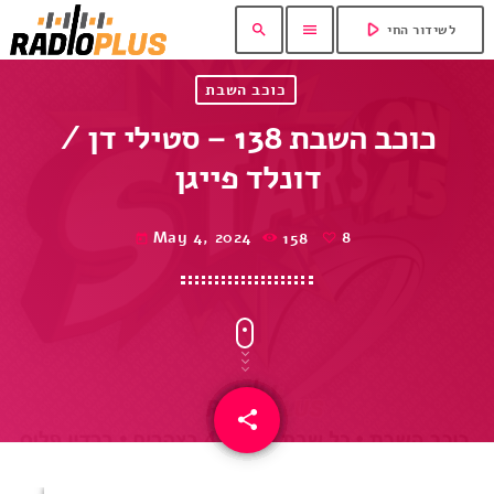
play_arrow
search
menu
לשידור החי
כוכב השבת
כוכב השבת 138 – סטילי דן /
דונלד פייגן
May 4, 2024
158
8
today
share
email
8