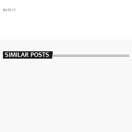
RATE IT
SIMILAR POSTS
insert_link