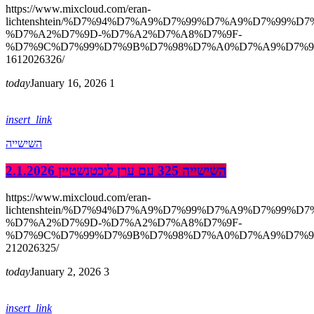
https://www.mixcloud.com/eran-
lichtenshtein/%D7%94%D7%A9%D7%99%D7%A9%D7%99%D7
%D7%A2%D7%9D-%D7%A2%D7%A8%D7%9F-
%D7%9C%D7%99%D7%9B%D7%98%D7%A0%D7%A9%D7%9
1612026326/
today
January 16, 2026
1
insert_link
השישייה
השישייה 325 עם ערן ליכטנשטיין 2.1.2026
https://www.mixcloud.com/eran-
lichtenshtein/%D7%94%D7%A9%D7%99%D7%A9%D7%99%D7
%D7%A2%D7%9D-%D7%A2%D7%A8%D7%9F-
%D7%9C%D7%99%D7%9B%D7%98%D7%A0%D7%A9%D7%9
212026325/
today
January 2, 2026
3
insert_link