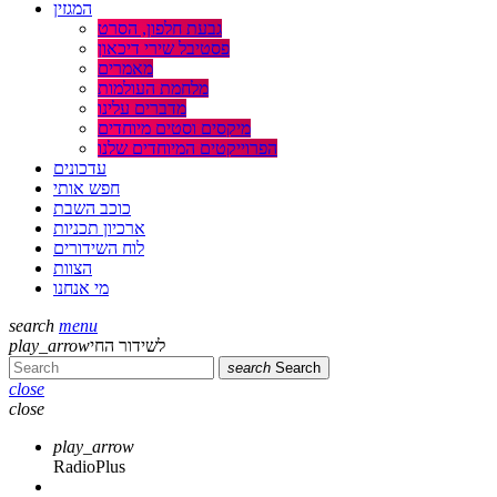
המגזין
גבעת חלפון, הסרט
פסטיבל שירי דיכאון
מאמרים
מלחמת העולמות
מדברים עלינו
מיקסים וסטים מיוחדים
הפרוייקטים המיוחדים שלנו
עדכונים
חפש אותי
כוכב השבת
ארכיון תכניות
לוח השידורים
הצוות
מי אנחנו
search
menu
play_arrow
לשידור החי
search
Search
close
close
play_arrow
RadioPlus