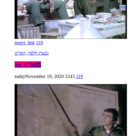
insert_link
119
גבעת חלפון, הסרט
14. בשא”ש
today
November 19, 2020
2243
119