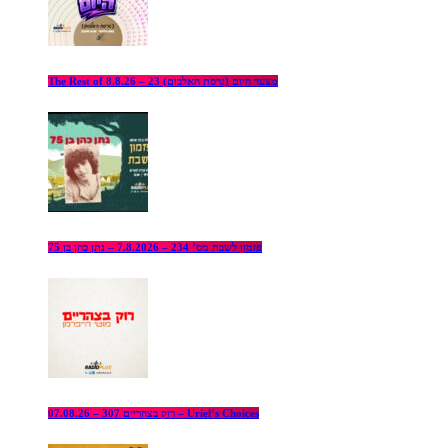
The Rest of מצעד היום (גרסת האלבום) 23 – 8.8.26
פזמון לשבת מס’ 234 – 7.8.2026 – נתן כהן בן 75
רוק בצהריים 307 – 07.08.26 – Uriel’s Choices