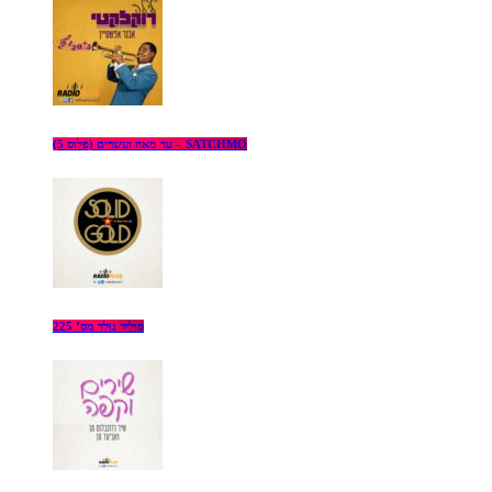
עד מאה ועשרים (פלוס 5) – SATCHMO
סוליד גולד מס’ 225