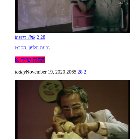
insert_link
2
28
גבעת חלפון, הסרט
8. תהיה ש”ד
today
November 19, 2020
2065
28
2