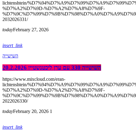
lichtenshtein/%D7%94%D7%A9%D7%99%D7%A9%D7%99%D7
%D7%A2%D7%9D-%D7%A2%D7%A8%D7%9F-
%D7%9C%D7%99%D7%9B%D7%98%D7%A0%D7%A9%D7%9
2032026331/
today
February 27, 2026
insert_link
השישייה
השישייה 330 עם ערן ליכטנשטיין 20.2.2026
https://www.mixcloud.com/eran-
lichtenshtein/%D7%94%D7%A9%D7%99%D7%A9%D7%99%D7
%D7%A2%D7%9D-%D7%A2%D7%A8%D7%9F-
%D7%9C%D7%99%D7%9B%D7%98%D7%A0%D7%A9%D7%9
2022026330/
today
February 20, 2026
1
insert_link