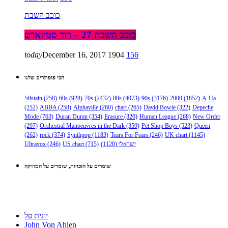
כוכב השבת
כוכב השבת 27 – רוד סטיוארט
today
December 16, 2017
1904
156
הכי פופולרים שלנו
!distain
(258)
60s
(928)
70s
(2432)
80s
(4073)
90s
(3176)
2000
(1852)
A-Ha
(252)
ABBA
(258)
Alphaville
(260)
chart
(265)
David Bowie
(322)
Depeche
Mode
(763)
Duran Duran
(354)
Erasure
(320)
Human League
(268)
New Order
(297)
Orchestral Manoeuvres in the Dark
(359)
Pet Shop Boys
(523)
Queen
(262)
rock
(374)
Synthpop
(1183)
Tears For Fears
(246)
UK chart
(1145)
Ultravox
(246)
US chart
(715)
(1120)
ישראלי
שומרים על הזכויות, שומרים על המוזיקה
יונית פל
John Von Ahlen