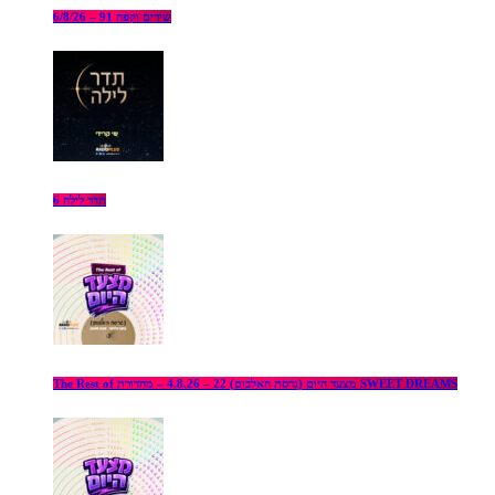
שירים וקפה 91 – 6/8/26
תדר לילה 6
The Rest of מצעד היום (גרסת האלבום) 22 – 4.8.26 – מהדורת SWEET DREAMS