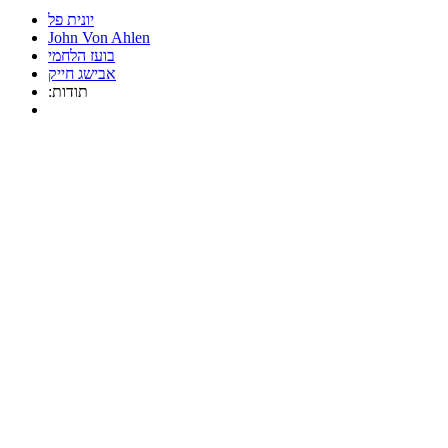
יונית פל
John Von Ahlen
בועז הלחמי
אבישג חייק
:תודות