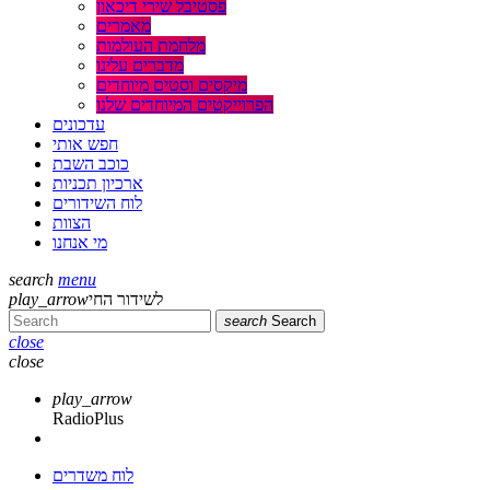
פסטיבל שירי דיכאון
מאמרים
מלחמת העולמות
מדברים עלינו
מיקסים וסטים מיוחדים
הפרוייקטים המיוחדים שלנו
עדכונים
חפש אותי
כוכב השבת
ארכיון תכניות
לוח השידורים
הצוות
מי אנחנו
search
menu
לשידור החי
play_arrow
search
Search
close
close
play_arrow
RadioPlus
לוח משדרים