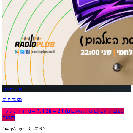
insert_link
מצעד היום
מצעד היום (גרסת האלבום) 23 – 3.8.26 – מהדורת לילה
רגועה
today
August 3, 2026
3