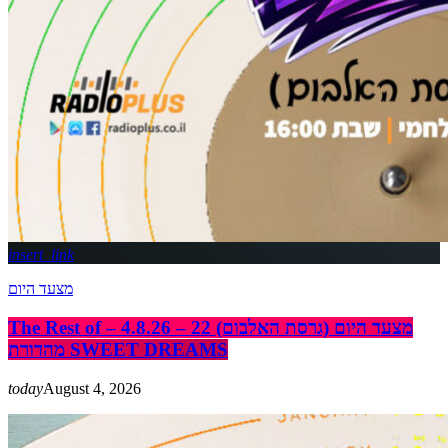
insert_link
מצעד היום
The Rest of מצעד היום (גרסת האלבום) 22 – 4.8.26 –
מהדורת SWEET DREAMS
today
August 4, 2026