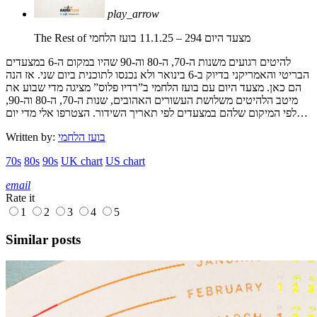
play_arrow
The Rest of מצעד היום 294 – 11.1.25
בועז הלחמי
להיטים רגועים משנות ה-70, ה-80 וה-90 שהיו במקום ה-6 במצעדים
הבריטי והאמריקני בדיוק ב-6 בינואר ולא נכנסו לתוכנית ביום שני. אז הנה
הם כאן. מצעד היום עם בועז הלחמי ב”רדיו פלוס” מציגה מדי שבוע את
מיטב הלהיטים משלושת העשורים האהובים, שנות ה-70, ה-80 וה-90,
לפי המיקום שלהם במצעדים לפי תאריך השידור. הצטרפו אלי מדי יום…
בועז הלחמי
Written by:
70s
80s
90s
UK chart
US chart
email
Rate it
1
2
3
4
5
Similar posts