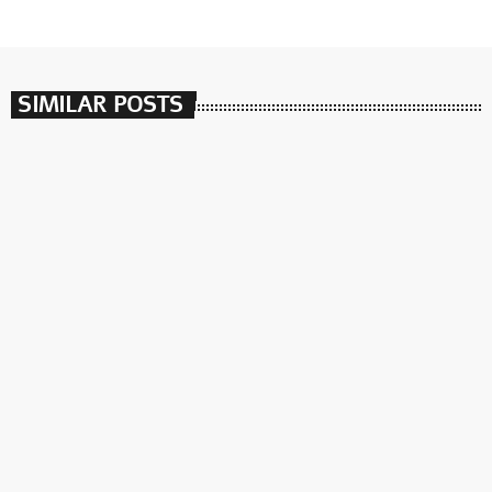
SIMILAR POSTS
insert_link
שירים וקפה