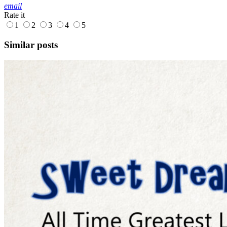
email
Rate it
1
2
3
4
5
Similar posts