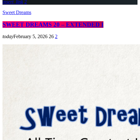
insert_link
2
Sweet Dreams
SWEET DREAMS 20 – EXTENDED I
today
February 5, 2026
26
2