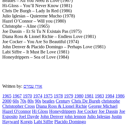
Beatles – All You Need Is Love (1967)
Hi-Gloss – You’ll Never Know (1981)
Chris De Burgh – Lady In Red (1986)
Julio Iglesias – Quiereme Mucho (1978)
Hazel O’Connor – Will you (1980)
Christophe – Aline (1965)
Joe Dassin – Et Si Tu N Existais Pas (1975)
Diana Ross & Lionel Richie – Endless Love (1981)
Joe Cocker – You Are So Beautiful (1974)
John Denver & Placido Domingo – Perhaps Love (1981)
Labi Siffre – It Must Be Love (1981)
Honeydrippers – Sea of Love (1984)
Written by:
אורן עמרם
1965
1967
1970
1974
1975
1978
1979
1980
1981
1983
1984
1986
2000
60s
70s
80s
90s
beatles
Century
Chris De Burgh
christophe
Christopher Cross
Diana Ross & Lionel Richie
George Michael
Hazel O'connor
Hi Gloss
Honeydrippers
Joe Cocker
Joe Dassin
Joe
Esposito
Joel Dayde
John Denver
john lennon
Julio Iglesias
Justin
Hayward
Korgis
Labi Siffre
Placido Domingo