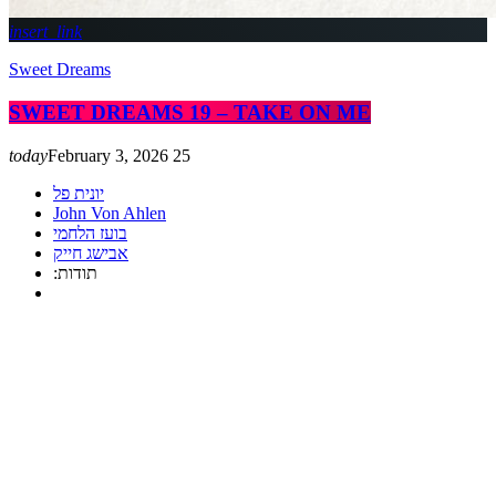
insert_link
Sweet Dreams
SWEET DREAMS 19 – TAKE ON ME
today
February 3, 2026
25
יונית פל
John Von Ahlen
בועז הלחמי
אבישג חייק
:תודות