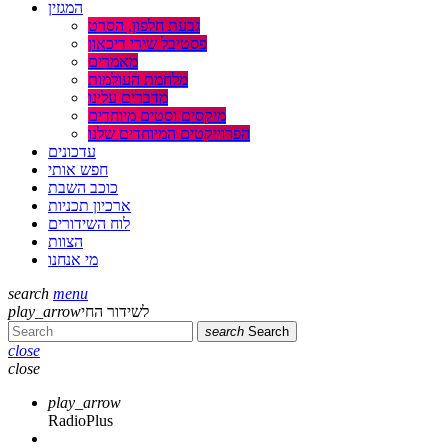
המגזין
גבעת חלפון, הסרט
פסטיבל שירי דיכאון
מאמרים
מלחמת העולמות
מדברים עלינו
מיקסים וסטים מיוחדים
הפרוייקטים המיוחדים שלנו
עדכונים
חפש אותי
כוכב השבת
ארכיון תכניות
לוח השידורים
הצוות
מי אנחנו
search
menu
play_arrow
לשידור החי
search
Search
close
close
play_arrow
RadioPlus