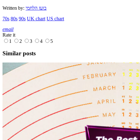
בועז הלחמי
Written by:
70s
80s
90s
UK chart
US chart
email
Rate it
1
2
3
4
5
Similar posts