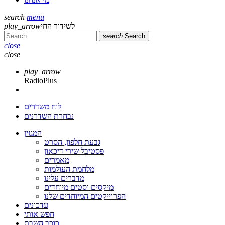
search
menu
לשידור החי
play_arrow
search
Search
close
close
play_arrow
RadioPlus
לוח משדרים
נבחרת השדרנים
המגזין
גבעת חלפון, הסרט
פסטיבל שירי דיכאון
מאמרים
מלחמת העולמות
מדברים עלינו
מיקסים וסטים מיוחדים
הפרוייקטים המיוחדים שלנו
עדכונים
חפש אותי
כוכב השבת