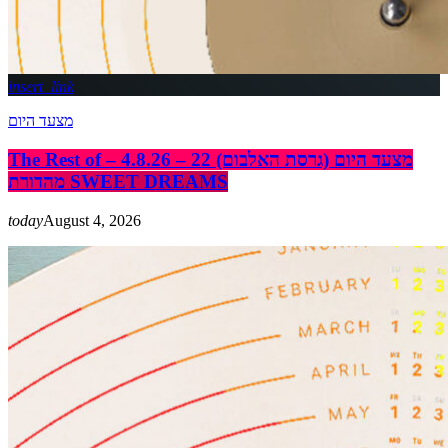
insert_link
מצעד היום
The Rest of מצעד היום (גרסת האלבום) 22 – 4.8.26 –
מהדורת SWEET DREAMS
today
August 4, 2026