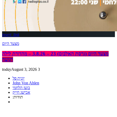
insert_link
מצעד היום
מצעד היום (גרסת האלבום) 23 – 3.8.26 – מהדורת לילה
רגועה
today
August 3, 2026
3
יונית פל
John Von Ahlen
בועז הלחמי
אבישג חייק
:תודות