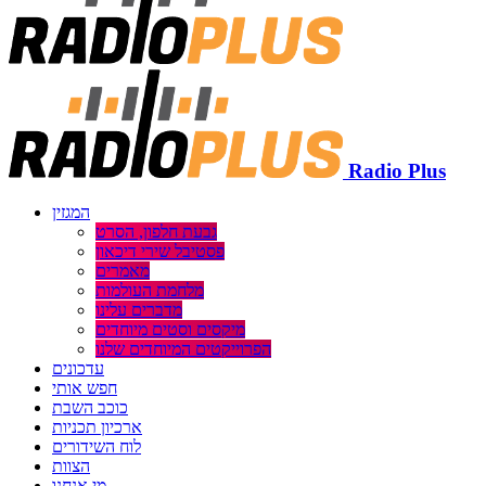
Radio Plus
המגזין
גבעת חלפון, הסרט
פסטיבל שירי דיכאון
מאמרים
מלחמת העולמות
מדברים עלינו
מיקסים וסטים מיוחדים
הפרוייקטים המיוחדים שלנו
עדכונים
חפש אותי
כוכב השבת
ארכיון תכניות
לוח השידורים
הצוות
מי אנחנו