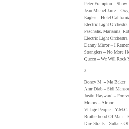
Peter Frampton – Show
Jean Michel Jarre – Ox
Eagles – Hotel Californi
Electric Light Orchestra
Paschalis, Marianna, R
Electric Light Orchestra
Danny Mirror – I Remem
Stranglers – No More H
Queen – We Will Rock 
3
Boney M. – Ma Baker
Amr Diab – Sidi Manso
Justin Hayward – Forev
Motors – Airport
Village People – Y.M.C
Brotherhood Of Man – B
Dire Straits – Sultans O