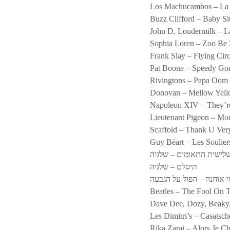
Los Machucambos – La
Buzz Clifford – Baby Si
John D. Loudermilk – 
Sophia Loren – Zoo Be
Frank Slay – Flying Cir
Pat Boone – Speedy Go
Rivingtons – Papa O
Donovan – Mellow Yel
Napoleon XIV – They’
Lieutenant Pigeon – M
Scaffold – Thank U Ve
Guy Béart – Les Soulier
לישית התאומים – שלגיה
תיסלם – שלגיה
י אוחנה – הפול על הגבעה
Beatles – The Fool On T
Dave Dee, Dozy, Beaky
Les Dimitri’s – Casatsc
Rika Zarai – Alors Je C