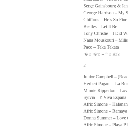
Serge Gainsbourg & Jan
George Harrison – My 
Chiffons – He’s So Fine
Beatles – Let It Be
Tony Christie – I Did W
Nana Mouskouri – Milis
Paco – Taka Takata
צבע טרי – טקה טקה
2
Junior Campbell – (Rea
Herbert Pagani – La Bo
Minnie Ripperton – Lov
Sylvia – Y Viva Espana
Afric Simone – Hafanan
Afric Simone – Ramaya
Donna Summer – Love 
Afric Simone – Playa B