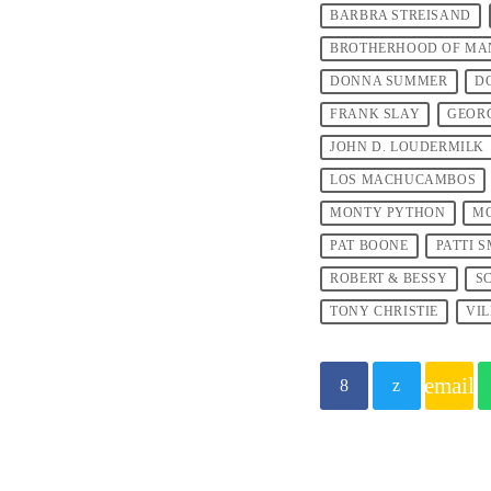
BARBRA STREISAND
BROTHERHOOD OF MA
DONNA SUMMER
D
FRANK SLAY
GEOR
JOHN D. LOUDERMILK
LOS MACHUCAMBOS
MONTY PYTHON
M
PAT BOONE
PATTI 
ROBERT & BESSY
S
TONY CHRISTIE
VIL
email