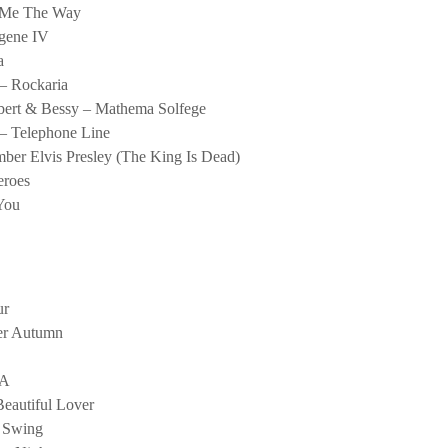
 Me The Way
ygene IV
a
 – Rockaria
obert & Bessy – Mathema Solfege
 – Telephone Line
ber Elvis Presley (The King Is Dead)
eroes
You
ur
er Autumn
.A
eautiful Lover
f Swing