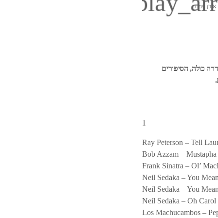
play_ar
אורן עמרם
רה כולה, הסיפורים
1
Ray Peterson – Tell Lau
Bob Azzam – Mustapha
Frank Sinatra – Ol’ Ma
Neil Sedaka – You Mea
Neil Sedaka – You Mea
Neil Sedaka – Oh Carol
Los Machucambos – Pep