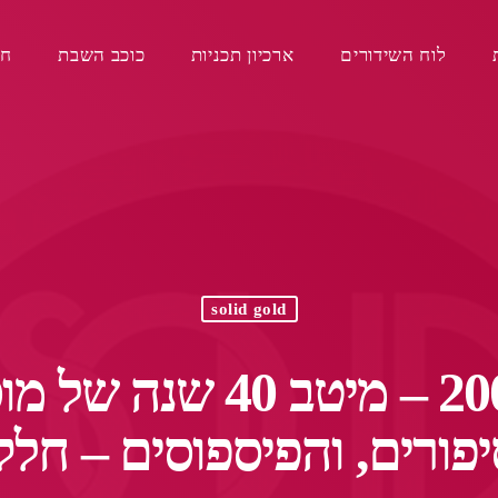
לוח השידורים
ארכיון תכניות
כוכב השבת
חפ
solid gold
סוליד גולד מס’ 200 – ,
פורים, והפיספוסים – חלק 