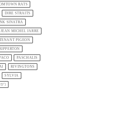
OMTOWN RATS
DIRE STRAITS
NK SINATRA
JEAN MICHEL JARRE
TENANT PIGEON
RIPPERTON
PACO
PASCHALIS
AI
RIVINGTONS
SYLVIA
ג'ימ