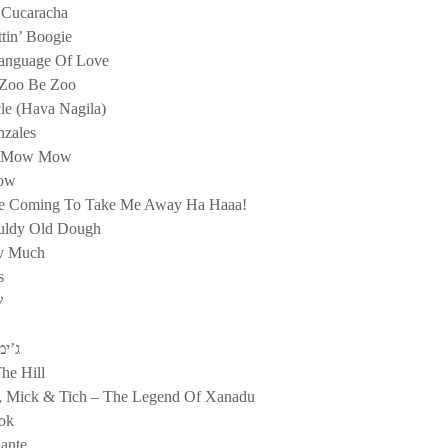
 Cucaracha
ttin’ Boogie
Language Of Love
 Zoo Be Zoo
cle (Hava Nagila)
nzales
om Mow Mow
low
re Coming To Take Me Away Ha Haaa!
ouldy Old Dough
ry Much
s
ש
ג’ימ
he Hill
, Mick & Tich – The Legend Of Xanadu
hok
hante