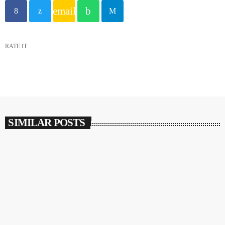
email
RATE IT
SIMILAR POSTS
insert_link