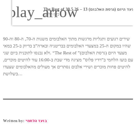
play_arrow
The Rest o מצעד היום (גרסת האלבום) 13 – 30.5.26
בועז הלחמי
שירים רגועים ותגליות מרגשות מתוך האלבומים משנות ה-70, ה-80 וה-90
שהיו במקום ה-25 במצעדי האלבומים בבריטניה ובארה”ב בדיוק ב-25 במאי
ולא נכנסו לתוכנית ביום שני. “The Rest of מצעד היום (גרסת האלבום)”
עם בועז הלחמי ב”רדיו פלוס” מציגה מדי שבת ב-16:00 עוד להיטים מוכרים,
להיטים פחות מוכרים ושירי אלבום נסתרים אך מעולים מהאלבומים שצעדו
בשלושת…
בועז הלחמי
Written by: