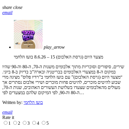
share
close
email
play_arrow
מצעד היום (גרסת האלבום) 15 – 8.6.26
בועז הלחמי
שירים, סיפורים וסוכריות מתוך אלבומים משנות ה-70, ה-80 וה-90 שהיו
במקום ה-8 במצעדי האלבומים בבריטניה ובארה”ב בדיוק ב-8 ביוני.
“מצעד היום (גרסת האלבום)” עם בועז הלחמי ב”רדיו פלוס” מציגה מדי
שבוע להיטים מוכרים, להיטים פחות מוכרים ושירי אלבום נסתרים אך
מעולים מהאלבומים שצעדו בשלושת העשורים האהובים, שנות ה-70,
ה-80 וה-90, לפי המיקום שלהם במצעדים לפי…
בועז הלחמי
Written by:
email
Rate it
1
2
3
4
5