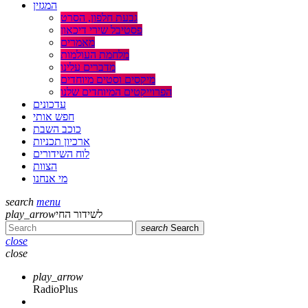
המגזין
גבעת חלפון, הסרט
פסטיבל שירי דיכאון
מאמרים
מלחמת העולמות
מדברים עלינו
מיקסים וסטים מיוחדים
הפרוייקטים המיוחדים שלנו
עדכונים
חפש אותי
כוכב השבת
ארכיון תכניות
לוח השידורים
הצוות
מי אנחנו
search
menu
לשידור החי
play_arrow
search
Search
close
close
play_arrow
RadioPlus