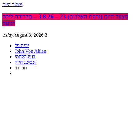
מצעד היום
מצעד היום (גרסת האלבום) 23 – 3.8.26 – מהדורת לילה
רגועה
today
August 3, 2026
3
יונית פל
John Von Ahlen
בועז הלחמי
אבישג חייק
:תודות