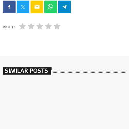
email
RATE IT
SIMILAR POSTS
insert_link