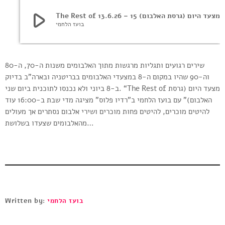
play_arrow
The Rest of מצעד היום (גרסת האלבום) 15 – 13.6.26
בועז הלחמי
שירים רגועים ותגליות מרגשות מתוך האלבומים משנות ה-70, ה-80
וה-90 שהיו במקום ה-8 במצעדי האלבומים בבריטניה ובארה”ב בדיוק
ב-8 ביוני ולא נכנסו לתוכנית ביום שני. “The Rest of מצעד היום (גרסת
האלבום)” עם בועז הלחמי ב”רדיו פלוס” מציגה מדי שבת ב-16:00 עוד
להיטים מוכרים, להיטים פחות מוכרים ושירי אלבום נסתרים אך מעולים
מהאלבומים שצעדו בשלושת…
בועז הלחמי
Written by: