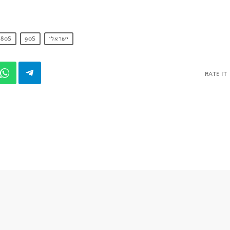
ישראלי
90S
80S
RATE IT