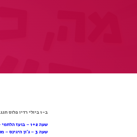
ב-1 ביולי רדיו פלוס חגג 9 שנים ביום שידורים מיוחד, ריכזנו עבורכם את כל הקישורים להקלטות לחגיגת יום ההולדת!
שעה 1+2 – בועז הלחמי – מצעד השנה 9 (לילה)
שעה 3 – ג’ון היגינס – מסיבת אולדיז