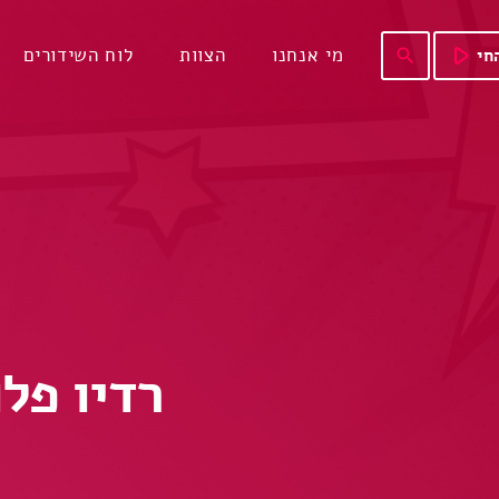
play_arrow
מי אנחנו
הצוות
לוח השידורים
חי
search
רדיו פלוס חוגג 9 –