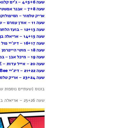
שעה 4+5+6 – ג’ים קלגאארד – 9 שנים של SOL OF SYNTHPOP
שעה 7+8 – אבנר אפשטיין – יטקלקור 9 – שירי אהבה
אריק טלמור – הסיפולוקס 989
שעה 11 – אורן עמרם – שיר מס’ 9
שעה 12+13 – בועז הלחמי – מצעד השנה 9
שעה 14+15 – אריאלה בן צבי – מסיבה גירסת ’79
שעה 16+17 – דיג’יי פול דיקיין – מסיבת להיטים in the mix
שעה 18 – מוטי הייפרמן – 9 בשיר ולהקה
שעה 19 – מיכל אבן – במקרה ב-1 ביולי
שעה 20 – אייל עדות – FAKE THE CAKE
שעה 21+22 – דיג’יי Chuzzer Bee – מסיבת סול in the mix
שעה 23+24 – אריק טלמור ואורן עמרם – המשדר המרכזי
בונוס (שעתיים נוספות ש
שעה 25+26 – אריאלה בן צבי – מסיבה גירסת ’79