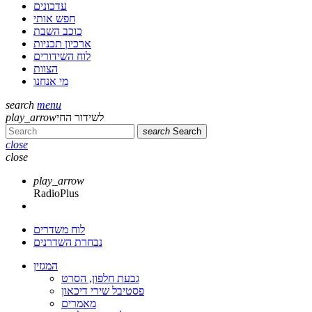
עדכונים
חפש אותי
כוכב השבת
ארכיון תכניות
לוח השידורים
הצוות
מי אנחנו
search
menu
לשידור החי
play_arrow
search
Search
close
close
play_arrow
RadioPlus
לוח משדרים
נבחרת השדרנים
המגזין
גבעת חלפון, הסרט
פסטיבל שירי דיכאון
מאמרים