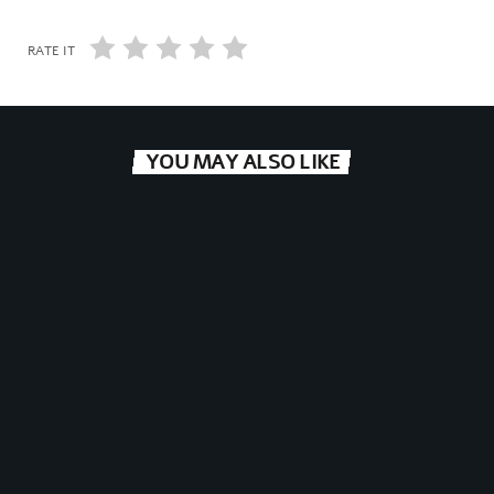
RATE IT
YOU MAY ALSO LIKE
רדיו פלוס חוגג 9 – אריק טלמור ואורן עמרם – המשדר
המרכזי