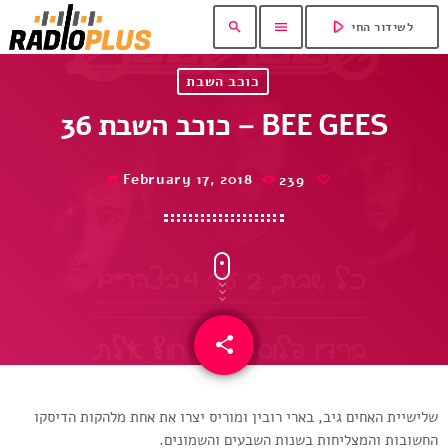
play_arrow
search
menu
לשידור החי
כוכב השבת
כוכב השבת 36 – BEE GEES
February 17, 2018
239
today
share
email
שלישיית האחים גיב, בארי רובין ומוריס יצרו את אחת מלהקות הדיסקו
החשובות והמצליחות בשנות השבעים והשמונים.