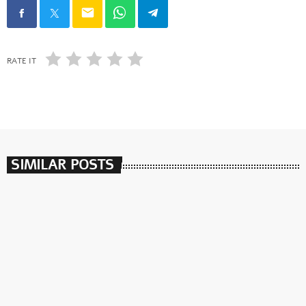
email
RATE IT
SIMILAR POSTS
insert_link