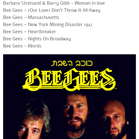
Barbara Streisand & Barry Gibb – Woman in love
Bee Gees – (Our Love) Don’t Throw It All Away
Bee Gees – Massachusetts
Bee Gees – New York Mining Disaster 1941
Bee Gees – Heartbreaker
Bee Gees – Nights On Broadway
Bee Gees – Words