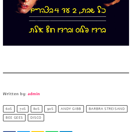
Written by:
admin
60S
70S
80S
90S
ANDY GIBB
BARBRA STREISAND
BEE GEES
DISCO