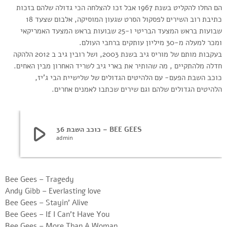
הם החלו להקליט בשנת 1967 אבל זכו להצלחה הכי גדולה שלהם בזכות
כתיבת רוב השירים לפסקול הסרט שגעון המוסיקה, אלבום שצעד 18
שבועות בראש המצעד הבריטי ו-25 שבועות בראש המצעד האמריקאי
ומכר למעלה מ-30 מיליון עותקים ברחבי העולם.
בעקבות מותם של מוריס גיב בשנת 2003, ושל רובין גיב ב 2012 הלהקה
חדלה מלהתקיים , מה שהותיר את בארי גיב לשריד האחרון מבין האחים.
כוכב השבת הפעם- עם הלהיטים הגדולים של שלישיית הבי ג’יז,
הלהיטים הגדולים שלהם וגם שירים שכתבו לאמנים אחרים.
play_arrow
כוכב השבת 36 – BEE GEES
admin
Bee Gees – Tragedy
Andy Gibb – Everlasting love
Bee Gees – Stayin’ Alive
Bee Gees – If I Can’t Have You
Bee Gees – More Than A Woman