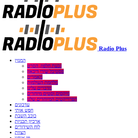
Radio Plus
המגזין
גבעת חלפון, הסרט
פסטיבל שירי דיכאון
מאמרים
מלחמת העולמות
מדברים עלינו
מיקסים וסטים מיוחדים
הפרוייקטים המיוחדים שלנו
עדכונים
חפש אותי
כוכב השבת
ארכיון תכניות
לוח השידורים
הצוות
מי אנחנו