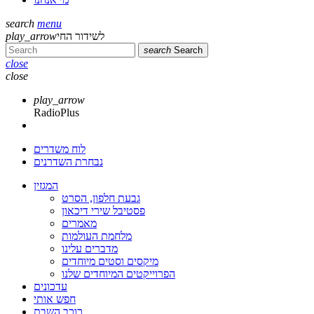
search
menu
play_arrow
לשידור החי
search
Search
close
close
play_arrow
RadioPlus
לוח משדרים
נבחרת השדרנים
המגזין
גבעת חלפון, הסרט
פסטיבל שירי דיכאון
מאמרים
מלחמת העולמות
מדברים עלינו
מיקסים וסטים מיוחדים
הפרוייקטים המיוחדים שלנו
עדכונים
חפש אותי
כוכב השבת