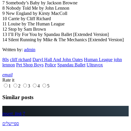
7 Somebody’s Baby by Jackson Browne
8 Nobody Told Me by John Lennon
9 New England by Kirsty MacColl
10 Carrie by Cliff Richard
11 Louise by The Human League
12 Stop by Sam Brown
13 I’ll Fly For You by Spandau Ballet [Extended Version]
14 Silent Running by Mike & The Mechanics [Extended Version]
Written by:
admin
80s
cliff richard
Daryl Hall And John Oates
Human League
john
lennon
Pet Shop Boys
Police
Spandau Ballet
Ultravox
email
Rate it
1
2
3
4
5
Similar posts
insert_link
7
ספיישלים