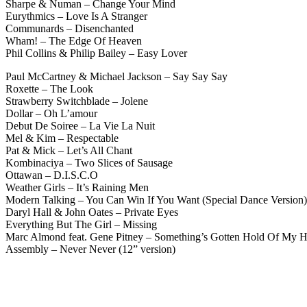
Sharpe & Numan – Change Your Mind
Eurythmics – Love Is A Stranger
Communards – Disenchanted
Wham! – The Edge Of Heaven
Phil Collins & Philip Bailey – Easy Lover
Paul McCartney & Michael Jackson – Say Say Say
Roxette – The Look
Strawberry Switchblade – Jolene
Dollar – Oh L’amour
Debut De Soiree – La Vie La Nuit
Mel & Kim – Respectable
Pat & Mick – Let’s All Chant
Kombinaciya – Two Slices of Sausage
Ottawan – D.I.S.C.O
Weather Girls – It’s Raining Men
Modern Talking – You Can Win If You Want (Special Dance Version)
Daryl Hall & John Oates – Private Eyes
Everything But The Girl – Missing
Marc Almond feat. Gene Pitney – Something’s Gotten Hold Of My H
Assembly – Never Never (12” version)