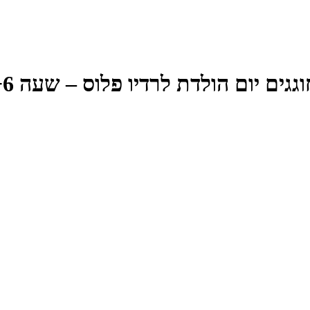
לדת לרדיו פלוס – שעה 5+6 – אורן עמרם – צמדים מהשמונים