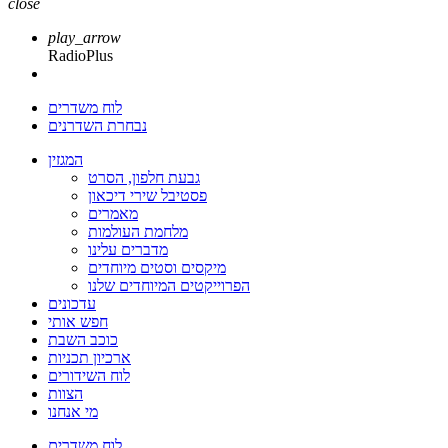
close
play_arrow
RadioPlus
לוח משדרים
נבחרת השדרנים
המגזין
גבעת חלפון, הסרט
פסטיבל שירי דיכאון
מאמרים
מלחמת העולמות
מדברים עלינו
מיקסים וסטים מיוחדים
הפרוייקטים המיוחדים שלנו
עדכונים
חפש אותי
כוכב השבת
ארכיון תכניות
לוח השידורים
הצוות
מי אנחנו
לוח משדרים