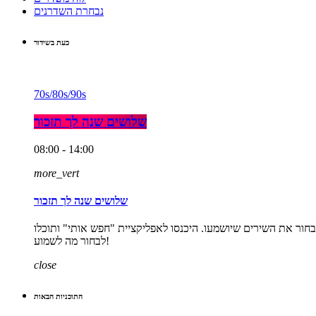
נבחרת השדרנים
כעת בשידור
70s/80s/90s
שלושים שנה לך תזכור
08:00 - 14:00
more_vert
שלושים שנה לך תזכור
אחר הצהרים. התכנית היחידה ברדיו שנותנת לכם לבחור את השירים שיושמעו. היכנסו לאפליקציית "חפש אותי" ותוכלו
לבחור מה לשמוע!
close
התוכניות הבאות