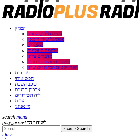
המגזין
גבעת חלפון, הסרט
פסטיבל שירי דיכאון
מאמרים
מלחמת העולמות
מדברים עלינו
מיקסים וסטים מיוחדים
הפרוייקטים המיוחדים שלנו
עדכונים
חפש אותי
כוכב השבת
ארכיון תכניות
לוח השידורים
הצוות
מי אנחנו
search
menu
play_arrow
לשידור החי
search
Search
close