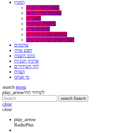
המגזין
גבעת חלפון, הסרט
פסטיבל שירי דיכאון
מאמרים
מלחמת העולמות
מדברים עלינו
מיקסים וסטים מיוחדים
הפרוייקטים המיוחדים שלנו
עדכונים
חפש אותי
כוכב השבת
ארכיון תכניות
לוח השידורים
הצוות
מי אנחנו
search
menu
לשידור החי
play_arrow
search
Search
close
close
play_arrow
RadioPlus