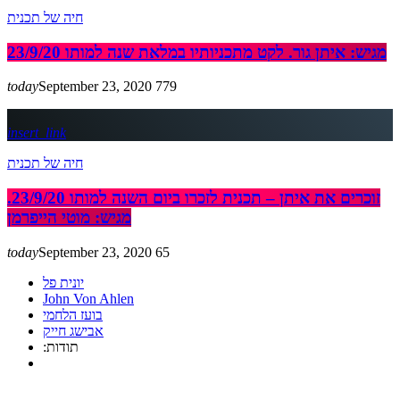
חיה של תכנית
מגיש: איתן גור. לקט מתכניותיו במלאת שנה למותו 23/9/20
today
September 23, 2020
779
insert_link
חיה של תכנית
זוכרים את איתן – תכנית לזכרו ביום השנה למותו 23/9/20.
מגיש: מוטי הייפרמן
today
September 23, 2020
65
יונית פל
John Von Ahlen
בועז הלחמי
אבישג חייק
:תודות