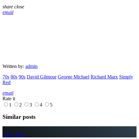
share
close
email
Written by:
admin
70s
80s
90s
David Gilmour
George Michael
Richard Marx
Simply
Red
email
Rate it
1
2
3
4
5
Similar posts
insert_link