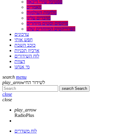
פסטיבל שירי דיכאון
מאמרים
מלחמת העולמות
מדברים עלינו
מיקסים וסטים מיוחדים
הפרוייקטים המיוחדים שלנו
עדכונים
חפש אותי
כוכב השבת
ארכיון תכניות
לוח השידורים
הצוות
מי אנחנו
search
menu
play_arrow
לשידור החי
search
Search
close
close
play_arrow
RadioPlus
לוח משדרים