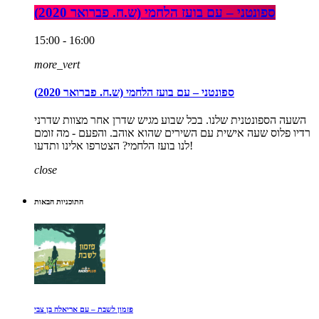
ספונטני – עם בועז הלחמי (ש.ח. פברואר 2020)
15:00 - 16:00
more_vert
ספונטני – עם בועז הלחמי (ש.ח. פברואר 2020)
השעה הספונטנית שלנו. בכל שבוע מגיש שדרן אחר מצוות שדרני
רדיו פלוס שעה אישית עם השירים שהוא אוהב. והפעם - מה זומם
לנו בועז הלחמי? הצטרפו אלינו ותדעו!
close
התוכניות הבאות
פזמון לשבת – עם אריאלה בן צבי