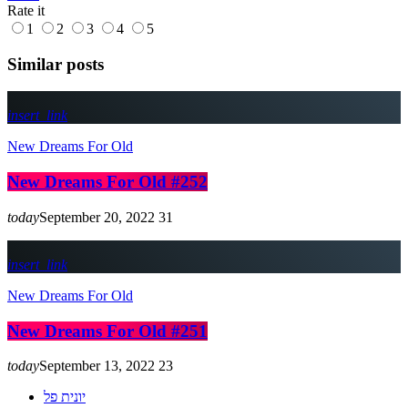
Rate it
1
2
3
4
5
Similar posts
insert_link
New Dreams For Old
New Dreams For Old #252
today
September 20, 2022
31
insert_link
New Dreams For Old
New Dreams For Old #251
today
September 13, 2022
23
יונית פל