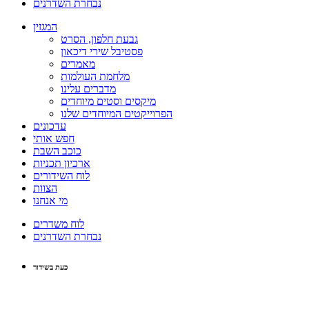
נבחרת השדרנים
המגזין
גבעת חלפון, הסרט
פסטיבל שירי דיכאון
מאמרים
מלחמת העולמות
מדברים עלינו
מיקסים וסטים מיוחדים
הפרוייקטים המיוחדים שלנו
עדכונים
חפש אותי
כוכב השבת
ארכיון תכניות
לוח השידורים
הצוות
מי אנחנו
לוח משדרים
נבחרת השדרנים
כעת בשידור