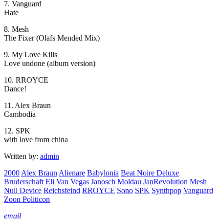
7. Vanguard
Hate
8. Mesh
The Fixer (Olafs Mended Mix)
9. My Love Kills
Love undone (album version)
10. RROYCE
Dance!
11. Alex Braun
Cambodia
12. SPK
with love from china
Written by:
admin
2000
Alex Braun
Alienare
Babylonia
Beat Noire Deluxe
Bruderschaft
Eli Van Vegas
Janosch Moldau
JanRevolution
Mesh
Null Device
Reichsfeind
RROYCE
Sono
SPK
Synthpop
Vanguard
Zoon Politicon
email