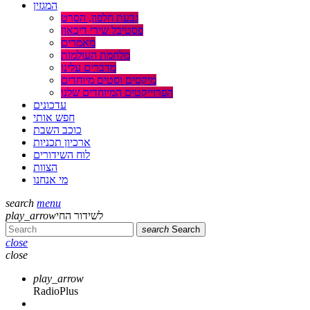
המגזין
גבעת חלפון, הסרט
פסטיבל שירי דיכאון
מאמרים
מלחמת העולמות
מדברים עלינו
מיקסים וסטים מיוחדים
הפרוייקטים המיוחדים שלנו
עדכונים
חפש אותי
כוכב השבת
ארכיון תכניות
לוח השידורים
הצוות
מי אנחנו
search
menu
play_arrow
לשידור החי
search
Search
close
close
play_arrow
RadioPlus