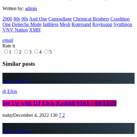
Written by:
admin
2000
80s
90s
And One
Camouflage
Chemical Brothers
Condition
One
Depeche Mode
faithless
Mesh
Rotersand
Royksopp
Synthpop
VNV Nation
XMH
email
Rate it
1
2
3
4
5
Similar posts
insert_link
2
7
dj Elvis
Set Up with DJ Elvis Rashidi #163 – 04/12/22
today
December 4, 2022
130
7
2
insert_link
3
4