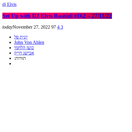
dj Elvis
Set Up with DJ Elvis Rashidi #162 – 27/11/22
today
November 27, 2022
97
4
3
יונית פל
John Von Ahlen
בועז הלחמי
אבישג חייק
:תודות