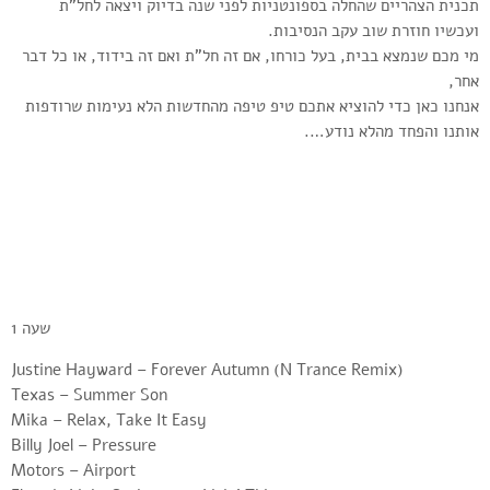
תכנית הצהריים שהחלה בספונטניות לפני שנה בדיוק ויצאה לחל”ת
ועכשיו חוזרת שוב עקב הנסיבות.
מי מכם שנמצא בבית, בעל כורחו, אם זה חל”ת ואם זה בידוד, או כל דבר
אחר,
אנחנו כאן כדי להוציא אתכם טיפ טיפה מהחדשות הלא נעימות שרודפות
אותנו והפחד מהלא נודע….
שעה 1
Justine Hayward – Forever Autumn (N Trance Remix)
Texas – Summer Son
Mika – Relax, Take It Easy
Billy Joel – Pressure
Motors – Airport