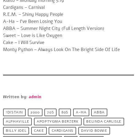
Rialto – Monday morning 5:19
Cardigans – Carnival
R.E.M. – Shiny Happy People
A-Ha – I’ve Been Losing You
ABBA – Summer Night City (Full Length Version)
Sweet – Love is Like Oxygen
Cake – I Will Survive
Monty Python – Always Look On The Bright Side Of Life
Written by:
admin
!DISTAIN
2000
70S
80S
A-HA
ABBA
ALPHAVILLE
APOPTYGMA BERZERK
BELINDA CARLISLE
BILLY JOEL
CAKE
CARDIGANS
DAVID BOWIE