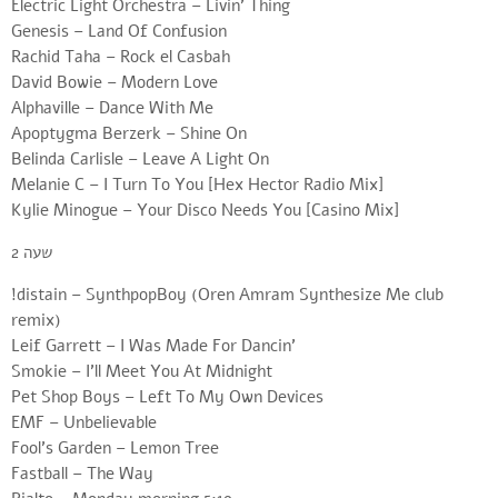
Electric Light Orchestra – Livin’ Thing
Genesis – Land Of Confusion
Rachid Taha – Rock el Casbah
David Bowie – Modern Love
Alphaville – Dance With Me
Apoptygma Berzerk – Shine On
Belinda Carlisle – Leave A Light On
Melanie C – I Turn To You [Hex Hector Radio Mix]
Kylie Minogue – Your Disco Needs You [Casino Mix]
שעה 2
!distain – SynthpopBoy (Oren Amram Synthesize Me club
remix)
Leif Garrett – I Was Made For Dancin’
Smokie – I’ll Meet You At Midnight
Pet Shop Boys – Left To My Own Devices
EMF – Unbelievable
Fool’s Garden – Lemon Tree
Fastball – The Way