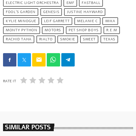
ELECTRIC LIGHT ORCHESTRA
EMF
FASTBALL
FOOL'S GARDEN
GENESIS
JUSTINE HAYWARD
KYLIE MINOGUE
LEIF GARRETT
MELANIE C
MIKA
MONTY PYTHON
MOTORS
PET SHOP BOYS
R.E.M
RACHID TAHA
RIALTO
SMOKIE
SWEET
TEXAS
email
RATE IT
SIMILAR POSTS