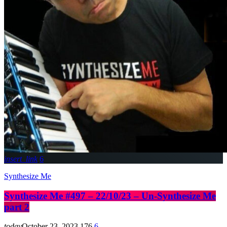
insert_link
6
Synthesize Me
Synthesize Me #497 – 22/10/23 – Un-Synthesize Me
part 2
today
October 23, 2023
176
6