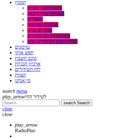
המגזין
גבעת חלפון, הסרט
פסטיבל שירי דיכאון
מאמרים
מלחמת העולמות
מדברים עלינו
מיקסים וסטים מיוחדים
הפרוייקטים המיוחדים שלנו
עדכונים
חפש אותי
כוכב השבת
ארכיון תכניות
לוח השידורים
הצוות
מי אנחנו
search
menu
play_arrow
לשידור החי
search
Search
close
close
play_arrow
RadioPlus