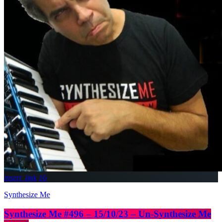
insert_link
16
Synthesize Me
Synthesize Me #496 – 15/10/23 – Un-Synthesize Me