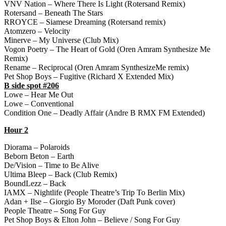
VNV Nation – Where There Is Light (Rotersand Remix)
Rotersand – Beneath The Stars
RROYCE – Siamese Dreaming (Rotersand remix)
Atomzero – Velocity
Minerve – My Universe (Club Mix)
Vogon Poetry – The Heart of Gold (Oren Amram Synthesize Me
Remix)
Rename – Reciprocal (Oren Amram SynthesizeMe remix)
Pet Shop Boys – Fugitive (Richard X Extended Mix)
B side spot #206
Lowe – Hear Me Out
Lowe – Conventional
Condition One – Deadly Affair (Andre B RMX FM Extended)
Hour 2
Diorama – Polaroids
Beborn Beton – Earth
De/Vision – Time to Be Alive
Ultima Bleep – Back (Club Remix)
BoundLezz – Back
IAMX – Nightlife (People Theatre’s Trip To Berlin Mix)
Adan + Ilse – Giorgio By Moroder (Daft Punk cover)
People Theatre – Song For Guy
Pet Shop Boys & Elton John – Believe / Song For Guy