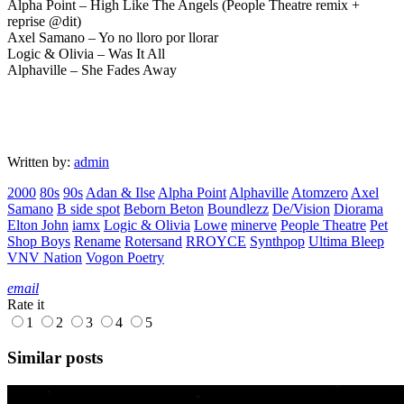
Alpha Point – High Like The Angels (People Theatre remix +
reprise @dit)
Axel Samano – Yo no lloro por llorar
Logic & Olivia – Was It All
Alphaville – She Fades Away
Written by:
admin
2000
80s
90s
Adan & Ilse
Alpha Point
Alphaville
Atomzero
Axel
Samano
B side spot
Beborn Beton
Boundlezz
De/Vision
Diorama
Elton John
iamx
Logic & Olivia
Lowe
minerve
People Theatre
Pet
Shop Boys
Rename
Rotersand
RROYCE
Synthpop
Ultima Bleep
VNV Nation
Vogon Poetry
email
Rate it
1
2
3
4
5
Similar posts