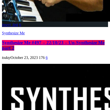
insert_link
6
Synthesize Me
Synthesize Me #497 – 22/10/23 – Un-Synthesize Me
part 2
today
October 23, 2023
176
6