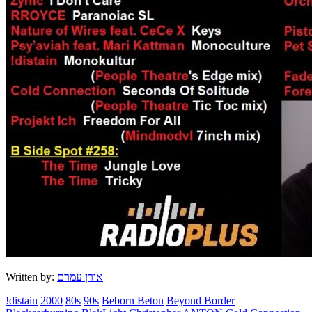
Written by:
אורן עמרם
!distain
2000
80s
90s
Beborn Beton
Beyond Border