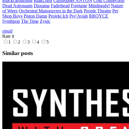
Blackcarburning
BlakLight
Christopher ANTON
Cold Connection
Dead Astronauts
Diorama
Faderhead
Foretaste
Mindmodvl
Nature
of Wires
Orchestral Manoeuvres in the Dark
People Theatre
Pet
Shop Boys
Piston Damp
Projekt Ich
Psy'Aviah
RROYCE
Synthpop
The Time
Zynic
email
Rate it
1
2
3
4
5
Similar posts