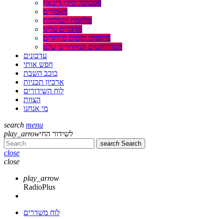
פסטיבל שירי דיכאון
מאמרים
מלחמת העולמות
מדברים עלינו
מיקסים וסטים מיוחדים
הפרוייקטים המיוחדים שלנו
עדכונים
חפש אותי
כוכב השבת
ארכיון תכניות
לוח השידורים
הצוות
מי אנחנו
search
menu
play_arrow
לשידור החי
search
Search
close
close
play_arrow
RadioPlus
לוח משדרים