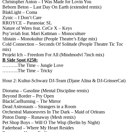
Christopher Anton – I Was Made for Lovin You
Beborn Beton – Last Day On Earth (extended remix)
BlakLight – Coma
Zynic – I Don’t Care
RROYCE – Paranoiac SL
Nature of Wires feat. CeCe X – Keys
Psy’aviah feat. Mari Kattman – Monoculture
!distain – Monokultur (People Theatre’s Edge mix)
Cold Connection – Seconds Of Solitude (People Theatre Tic Toc
mix)
Projekt Ich – Freedom For All (Mindmodvl 7inch mix)
B Side Spot #258:
……….The Time – Jungle Love
……….The Time – Tricky
Hour 2: Kultur-Schwarz DJ-Team (Djane Alina & DJ-GrinserCat)
Diorama – Gasoline (Mental Discipline remix)
Beyond Border – Pry Open
BlackCarBurning – The Mirror
Dead Astronauts – Strangers in a Room
Orchestral Manoeuvres In The Dark – Maid of Orleans
Piston Damp – Runaway (Mesh remix)
Pet Shop Boys – Will O The Wisp (Berlin by Night)
Faderhead – Where My Heart Resides