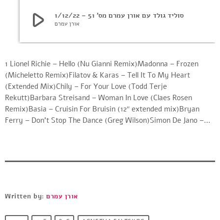
play_arrow
סוליד גולד עם אורן עמרם מס’ 51 – 1/12/22
אורן עמרם
1 Lionel Richie – Hello (Nu Gianni Remix)Madonna – Frozen
(Micheletto Remix)Filatov & Karas – Tell It To My Heart
(Extended Mix)Chily – For Your Love (Todd Terje
Rekutt)Barbara Streisand – Woman In Love (Claes Rosen
Remix)Basia – Cruisin For Bruisin (12″ extended mix)Bryan
Ferry – Don’t Stop The Dance (Greg Wilson)Simon De Jano –…
Written by:
אורן עמרם