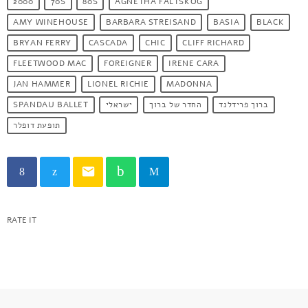
2000
70S
80S
AGNETHA FALTSKOG
AMY WINEHOUSE
BARBARA STREISAND
BASIA
BLACK
BRYAN FERRY
CASCADA
CHIC
CLIFF RICHARD
FLEETWOOD MAC
FOREIGNER
IRENE CARA
JAN HAMMER
LIONEL RICHIE
MADONNA
SPANDAU BALLET
ישראלי
החדר של ברוך
ברוך פרידלנד
תופעת דופלר
email
RATE IT