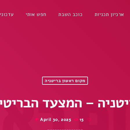
ארכיון תכניות
כוכב השבת
חפש אותי
עדכוני
מקום ראשון בריטניה
ה – המצעד הבריטי 0/04/1987
April 30, 2025
15
today