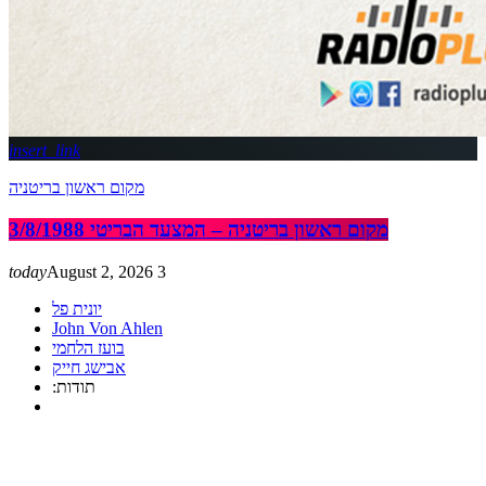
insert_link
מקום ראשון בריטניה
מקום ראשון בריטניה – המצעד הבריטי 3/8/1988
today
August 2, 2026
3
יונית פל
John Von Ahlen
בועז הלחמי
אבישג חייק
:תודות