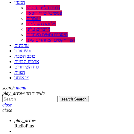
המגזין
גבעת חלפון, הסרט
פסטיבל שירי דיכאון
מאמרים
מלחמת העולמות
מדברים עלינו
מיקסים וסטים מיוחדים
הפרוייקטים המיוחדים שלנו
עדכונים
חפש אותי
כוכב השבת
ארכיון תכניות
לוח השידורים
הצוות
מי אנחנו
search
menu
לשידור החי
play_arrow
search
Search
close
close
play_arrow
RadioPlus