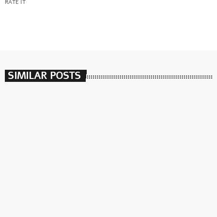
RATE IT
SIMILAR POSTS
insert_link