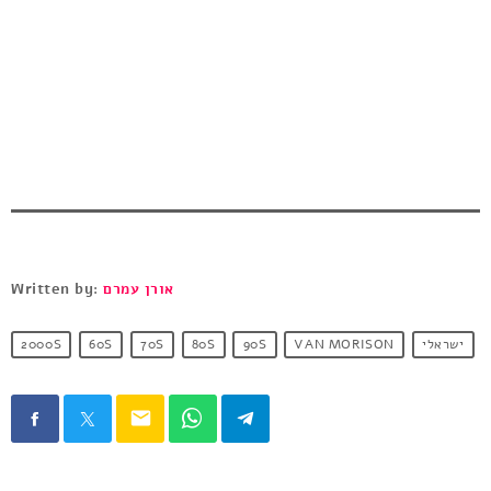
Written by:
אורן עמרם
2000S
60S
70S
80S
90S
VAN MORISON
ישראלי
email