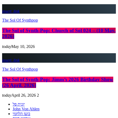
insert_link
The Sol Of Synthpop
The Sol of Synth-Pop: Church of Sol 024 – (10 May,
2026)
today
May 10, 2026
insert_link
The Sol Of Synthpop
The Sol of Synth-Pop: Jimm’s 2026 Birthday Show
(26 April, 2026)
today
April 26, 2026
2
יונית פל
John Von Ahlen
בועז הלחמי