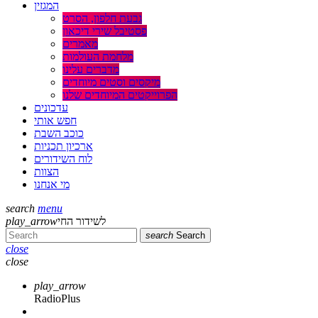
המגזין
גבעת חלפון, הסרט
פסטיבל שירי דיכאון
מאמרים
מלחמת העולמות
מדברים עלינו
מיקסים וסטים מיוחדים
הפרוייקטים המיוחדים שלנו
עדכונים
חפש אותי
כוכב השבת
ארכיון תכניות
לוח השידורים
הצוות
מי אנחנו
search
menu
play_arrow
לשידור החי
search
Search
close
close
play_arrow
RadioPlus