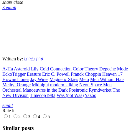
share
close
3
email
Written by:
אורן עמרם
A-Ha
Asteroid Lily
Cold Connection
Color Theory
Depeche Mode
EckoTrigger
Erasure
Eric C. Powell
Franck Choppin
Heaven 17
Howard Jones
Jay Wires
Magnetic Skies
Melo
Men Without Hats
Methyl Orange
Midnight
modern talking
Neon Space Men
Orchestral Manoeuvres in the Dark
Positronic
Rymdverket
The
New Division
Timecop1983
Was (not Was)
Yazoo
email
Rate it
1
2
3
4
5
Similar posts