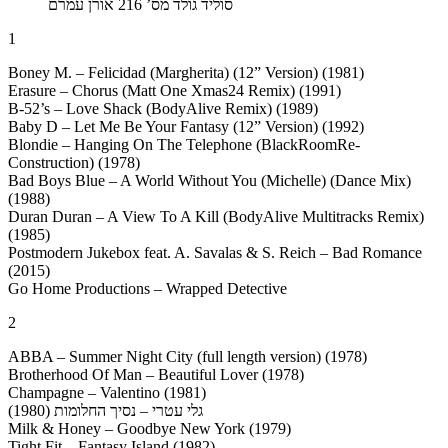
סוליד גולד מס’ 216
אורן עמרם
1
Boney M. – Felicidad (Margherita) (12” Version) (1981)
Erasure – Chorus (Matt One Xmas24 Remix) (1991)
B-52’s – Love Shack (BodyAlive Remix) (1989)
Baby D – Let Me Be Your Fantasy (12” Version) (1992)
Blondie – Hanging On The Telephone (BlackRoomRe-
Construction) (1978)
Bad Boys Blue – A World Without You (Michelle) (Dance Mix)
(1988)
Duran Duran – A View To A Kill (BodyAlive Multitracks Remix)
(1985)
Postmodern Jukebox feat. A. Savalas & S. Reich – Bad Romance
(2015)
Go Home Productions – Wrapped Detective
2
ABBA – Summer Night City (full length version) (1978)
Brotherhood Of Man – Beautiful Lover (1978)
Champagne – Valentino (1981)
גלי עטרי – נסיך החלומות (1980)
Milk & Honey – Goodbye New York (1979)
Tight Fit – Fantasy Island (1982)