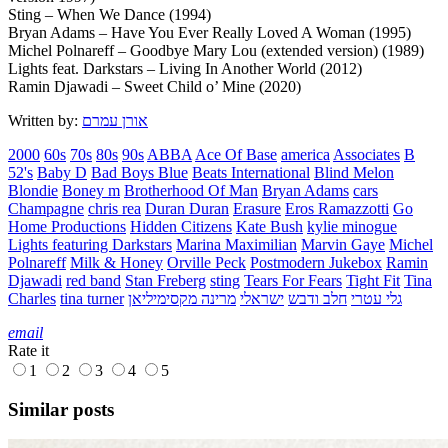
Sting – When We Dance (1994)
Bryan Adams – Have You Ever Really Loved A Woman (1995)
Michel Polnareff – Goodbye Mary Lou (extended version) (1989)
Lights feat. Darkstars – Living In Another World (2012)
Ramin Djawadi – Sweet Child o’ Mine (2020)
Written by:
אורן עמרם
2000
60s
70s
80s
90s
ABBA
Ace Of Base
america
Associates
B
52's
Baby D
Bad Boys Blue
Beats International
Blind Melon
Blondie
Boney m
Brotherhood Of Man
Bryan Adams
cars
Champagne
chris rea
Duran Duran
Erasure
Eros Ramazzotti
Go
Home Productions
Hidden Citizens
Kate Bush
kylie minogue
Lights featuring Darkstars
Marina Maximilian
Marvin Gaye
Michel
Polnareff
Milk & Honey
Orville Peck
Postmodern Jukebox
Ramin
Djawadi
red band
Stan Freberg
sting
Tears For Fears
Tight Fit
Tina
Charles
tina turner
מרינה מקסימיליאן
ישראלי
חלב ודבש
גלי עטרי
email
Rate it
1
2
3
4
5
Similar posts