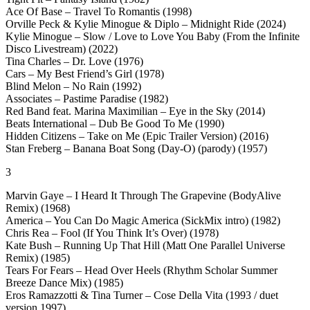
Ace Of Base – Travel To Romantis (1998)
Orville Peck & Kylie Minogue & Diplo – Midnight Ride (2024)
Kylie Minogue – Slow / Love to Love You Baby (From the Infinite
Disco Livestream) (2022)
Tina Charles – Dr. Love (1976)
Cars – My Best Friend’s Girl (1978)
Blind Melon – No Rain (1992)
Associates – Pastime Paradise (1982)
Red Band feat. Marina Maximilian – Eye in the Sky (2014)
Beats International – Dub Be Good To Me (1990)
Hidden Citizens – Take on Me (Epic Trailer Version) (2016)
Stan Freberg – Banana Boat Song (Day-O) (parody) (1957)
3
Marvin Gaye – I Heard It Through The Grapevine (BodyAlive
Remix) (1968)
America – You Can Do Magic America (SickMix intro) (1982)
Chris Rea – Fool (If You Think It’s Over) (1978)
Kate Bush – Running Up That Hill (Matt One Parallel Universe
Remix) (1985)
Tears For Fears – Head Over Heels (Rhythm Scholar Summer
Breeze Dance Mix) (1985)
Eros Ramazzotti & Tina Turner – Cose Della Vita (1993 / duet
version 1997)