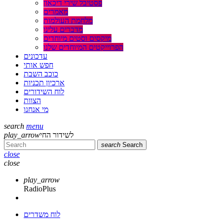
פסטיבל שירי דיכאון
מאמרים
מלחמת העולמות
מדברים עלינו
מיקסים וסטים מיוחדים
הפרוייקטים המיוחדים שלנו
עדכונים
חפש אותי
כוכב השבת
ארכיון תכניות
לוח השידורים
הצוות
מי אנחנו
search
menu
play_arrow
לשידור החי
search
Search
close
close
play_arrow
RadioPlus
לוח משדרים