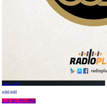
insert_link
1
solid gold
סוליד גולד מס’ 223