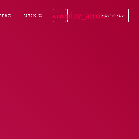
play_arrow
search
מי אנחנו
הצוות
לשידור החי