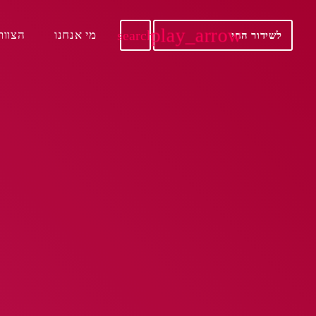
play_arrow
search
מי אנחנו
הצוות
לשידור החי