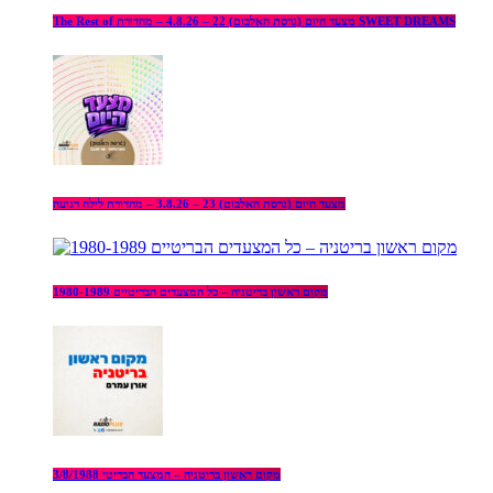
The Rest of מצעד היום (גרסת האלבום) 22 – 4.8.26 – מהדורת SWEET DREAMS
מצעד היום (גרסת האלבום) 23 – 3.8.26 – מהדורת לילה רגועה
מקום ראשון בריטניה – כל המצעדים הבריטיים 1980-1989
מקום ראשון בריטניה – המצעד הבריטי 3/8/1988