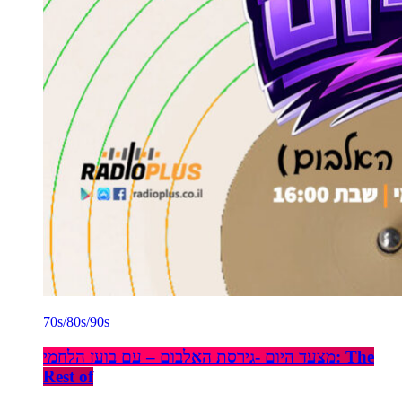
70s/80s/90s
מצעד היום -גירסת האלבום – עם בועז הלחמי: The
Rest of