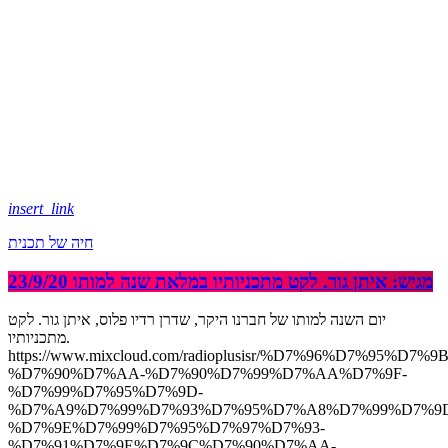
insert_link
חיה של תכנית
מגיש: איתן גור. לקט מתכניותיו במלאת שנה למותו 23/9/20
יום השנה למותו של חברנו היקר, שדרן רדיו פלוס, איתן גור. לקט
מתכניותיו.
https://www.mixcloud.com/radioplusisr/%D7%96%D7%95%
%D7%90%D7%AA-%D7%90%D7%99%D7%AA%D7%9F-
%D7%99%D7%95%D7%9D-
%D7%A9%D7%99%D7%93%D7%95%D7%A8%D7%99%D7%9
%D7%9E%D7%99%D7%95%D7%97%D7%93-
%D7%91%D7%9E%D7%9C%D7%90%D7%AA-