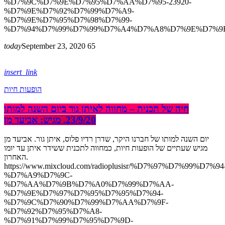
%D7%9C%D7%9E%D7%95%D7%AA%D7%95-23920-
%D7%9E%D7%92%D7%99%D7%A9-
%D7%9E%D7%95%D7%98%D7%99-
%D7%94%D7%99%D7%99%D7%A4%D7%A8%D7%9E%D7%9F
today
September 23, 2020
65
insert_link
הופעות חיות
חיה של תכנית – מחווה לאיתן גור ביום השנה למותו
23/9/20. מגיש: אביעד מן
יום השנה למותו של חברנו היקר, שדרן רדיו פלוס, איתן גור. אביעד מן
מגיש שעתיים של הופעות חיות, כמחווה לתכנית ששידר איתן עד יומו
האחרון.
https://www.mixcloud.com/radioplusisr/%D7%97%D7%99%D7%94
%D7%A9%D7%9C-
%D7%AA%D7%9B%D7%A0%D7%99%D7%AA-
%D7%9E%D7%97%D7%95%D7%95%D7%94-
%D7%9C%D7%90%D7%99%D7%AA%D7%9F-
%D7%92%D7%95%D7%A8-
%D7%91%D7%99%D7%95%D7%9D-