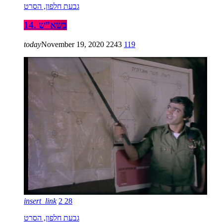
גבעת חלפון, הסרט
14. בשא”ש
today
November 19, 2020
2243
119
insert_link
2
28
גבעת חלפון, הסרט