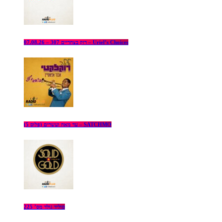
רוק בצהריים 307 – 07.08.26 – Uriel’s Choices
עד מאה ועשרים (פלוס 5) – SATCHMO
סוליד גולד מס’ 225