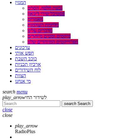
המגזין
גבעת חלפון, הסרט
פסטיבל שירי דיכאון
מאמרים
מלחמת העולמות
מדברים עלינו
מיקסים וסטים מיוחדים
הפרוייקטים המיוחדים שלנו
עדכונים
חפש אותי
כוכב השבת
ארכיון תכניות
לוח השידורים
הצוות
מי אנחנו
search
menu
לשידור החי
play_arrow
search
Search
close
close
play_arrow
RadioPlus