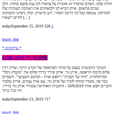
החיה שלנו, האדם שתמיד זוג אוזניות על צווארו ולב ענק פועם בחזהו. הלב
שנדם פתאום. איתן הביא לנו ולמאזינים את האהבה הענקית שלו
למוזיקה, עטופה בכל כך הרבה הומור, ידע וכישרון. קולו, ניסיונו ותשוקתו
לחיים יישארו […]
today
September 25, 2019
528
1
insert_link
* עידכונים *
איתן גור ז”ל 1958-2019
הבוקר התבשרנו בעצב על מותר הפתאומי של חברנו היקר, שדרן רדיו
פלוס מיומה הראשון, איתן גור. איתן שידר ברדיו פלוס את "מועדון גימל"
המיתולוגית, "חיה של תכנית" ו"חפש אותי - המיטב השבועי". השמיים
כבר פה. משדר מיוחד לזכרו של איתן גור, עם אורן עמרם, אריק טלמור
וחברים חפש אותי 19/9/2019 - התכנית האחרונה ששידר איתן גור ברדיו.
יהי זכרו ברוך.
today
September 23, 2019
717
insert_link