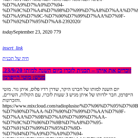
%D7%A9%D7%A0%D7%94-
%D7%9C%D7%A4%D7%98%D7%99%D7%A8%D7%AA%D7%9
%D7%A9%D7%9C-%D7%90%D7%99%D7%AA%D7%9F-
%D7%92%D7%95%D7%A8-2392020/
today
September 23, 2020
779
insert_link
חיה של תכנית
זוכרים את איתן – תכנית לזכרו ביום השנה למותו 23/9/20.
מגיש: מוטי הייפרמן
יום השנה למותו של חברנו היקר, שדרן רדיו פלוס, איתן גור. מוטי
הייפרמן, חבר ילדותו של איתן מגיש 3 שעות לזכרו, עם הקולות, השירים,
והזכרונות.
https://www.mixcloud.com/radioplusisr/%D7%96%D7%95%
%D7%90%D7%AA-%D7%90%D7%99%D7%AA%D7%9F-
%D7%AA%D7%9B%D7%A0%D7%99%D7%AA-
%D7%9C%D7%96%D7%9B%D7%A8%D7%95-
%D7%91%D7%99%D7%95%D7%9D-
%D7%94%D7%A9%D7%A0%D7%94-