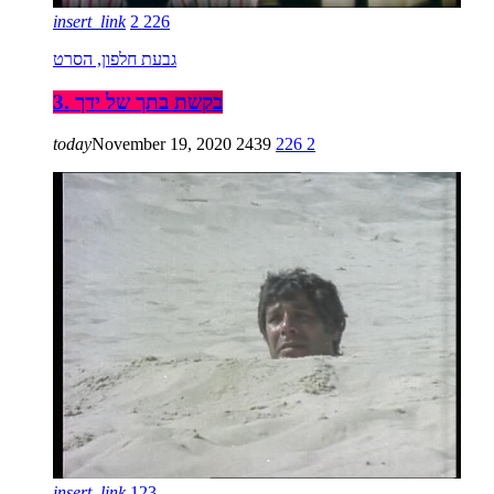
insert_link
2
226
גבעת חלפון, הסרט
3. בקשת בתך של ידך
today
November 19, 2020
2439
226
2
insert_link
123