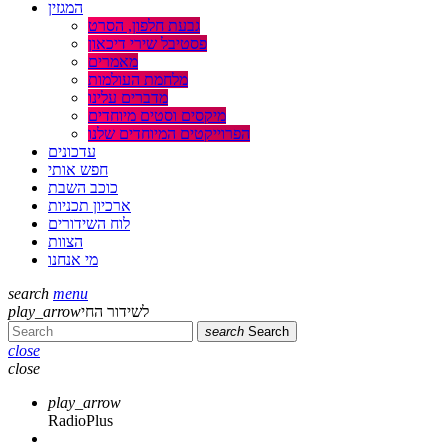
המגזין
גבעת חלפון, הסרט
פסטיבל שירי דיכאון
מאמרים
מלחמת העולמות
מדברים עלינו
מיקסים וסטים מיוחדים
הפרוייקטים המיוחדים שלנו
עדכונים
חפש אותי
כוכב השבת
ארכיון תכניות
לוח השידורים
הצוות
מי אנחנו
search
menu
play_arrow
לשידור החי
search
Search
close
close
play_arrow
RadioPlus