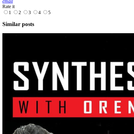
email
Rate it
1
2
3
4
5
Similar posts