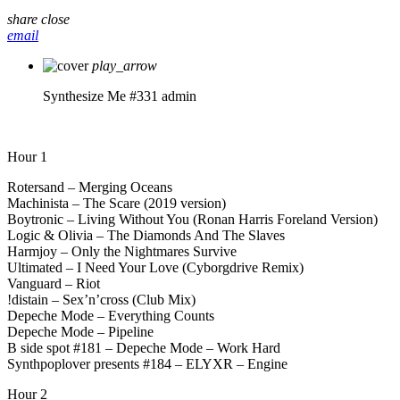
share
close
email
play_arrow
Synthesize Me #331
admin
Hour 1
Rotersand – Merging Oceans
Machinista – The Scare (2019 version)
Boytronic – Living Without You (Ronan Harris Foreland Version)
Logic & Olivia – The Diamonds And The Slaves
Harmjoy – Only the Nightmares Survive
Ultimated – I Need Your Love (Cyborgdrive Remix)
Vanguard – Riot
!distain – Sex’n’cross (Club Mix)
Depeche Mode – Everything Counts
Depeche Mode – Pipeline
B side spot #181 – Depeche Mode – Work Hard
Synthpoplover presents #184 – ELYXR – Engine
Hour 2