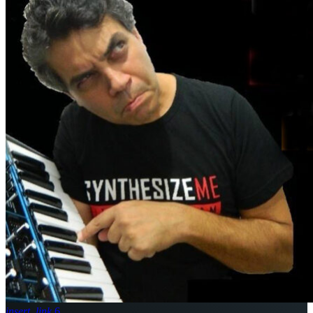
insert_link
6