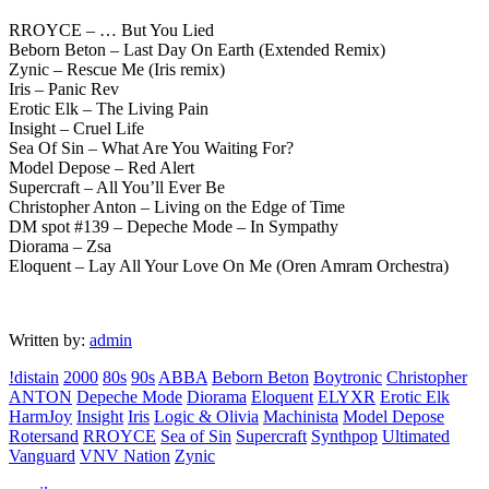
RROYCE – … But You Lied
Beborn Beton – Last Day On Earth (Extended Remix)
Zynic – Rescue Me (Iris remix)
Iris – Panic Rev
Erotic Elk – The Living Pain
Insight – Cruel Life
Sea Of Sin – What Are You Waiting For?
Model Depose – Red Alert
Supercraft – All You’ll Ever Be
Christopher Anton – Living on the Edge of Time
DM spot #139 – Depeche Mode – In Sympathy
Diorama – Zsa
Eloquent – Lay All Your Love On Me (Oren Amram Orchestra)
Written by:
admin
!distain
2000
80s
90s
ABBA
Beborn Beton
Boytronic
Christopher
ANTON
Depeche Mode
Diorama
Eloquent
ELYXR
Erotic Elk
HarmJoy
Insight
Iris
Logic & Olivia
Machinista
Model Depose
Rotersand
RROYCE
Sea of Sin
Supercraft
Synthpop
Ultimated
Vanguard
VNV Nation
Zynic