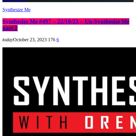
Synthesize Me
Synthesize Me #497 – 22/10/23 – Un-Synthesize Me
part 2
today
October 23, 2023
176
6