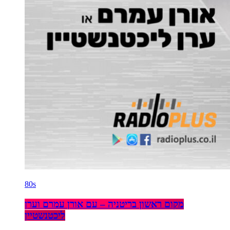
80s
מקום ראשון בריטניה – עם אורן עמרם וערן
ליכטנשטיין