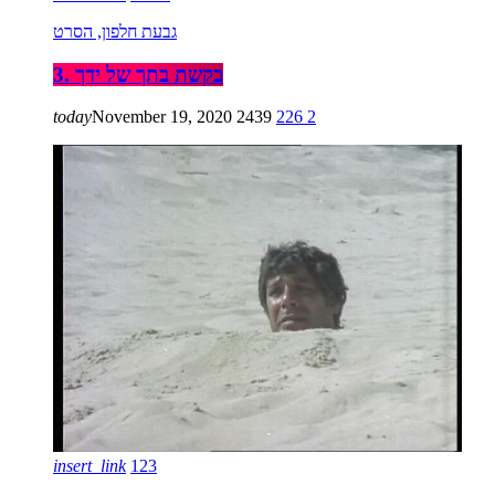
גבעת חלפון, הסרט
3. בקשת בתך של ידך
today
November 19, 2020
2439
226
2
insert_link
123