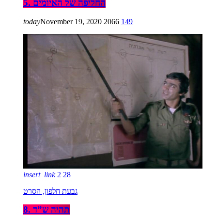
5. החליפה של האיומים
today
November 19, 2020
2066
149
insert_link
2
28
גבעת חלפון, הסרט
8. תהיה ש”ד