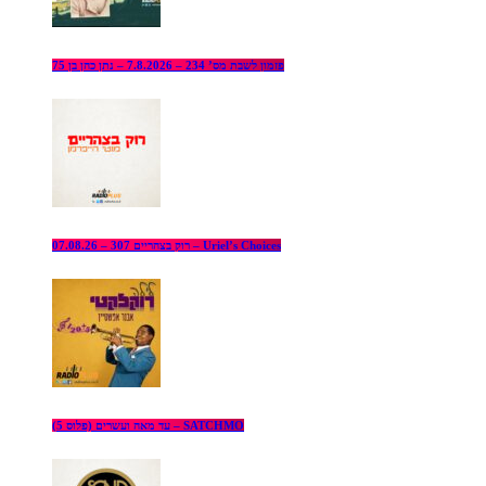
פזמון לשבת מס’ 234 – 7.8.2026 – נתן כהן בן 75
רוק בצהריים 307 – 07.08.26 – Uriel’s Choices
עד מאה ועשרים (פלוס 5) – SATCHMO