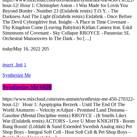
hour-12/ Hour 1: Christopher Anton - I Was Made for Lovin You
Beyond Border - Number 23 (Eisfabrik remix) T.O.Y. - The
Darkness And The Light (Eisfabrik remix) Eisfabrik - Once Before
The Devil Cyborgdrive feat. Insight - A Place in Time Covenant -
Thy Kingdom Come (Leaving Babylon) Kirlian Camera feat. Eskil
Simonsons of Covenant - Sky Collapse RROYCE - Paranoiac SL
Orchestral Manoeuvres In The Dark - So […]
today
May 16, 2022
205
insert_link
1
Synthesize Me
Synthesize Me #450
https://www.mixcloud.com/oren-amram/synthesize-me-450-270322-
hour-12/ Hour 1: Apoptygma Berzerk - Until The End Of The
World Atomzero – Velocity reAdjust - Promised Land Diorama -
Gasoline (Mental Discipline remix) RROYCE - (It Smells Like)
War (Eisfabrik remix) ACTORS - Love U More KNIGHT$ - Boom
Bang Boom! (Löfdahl & Sund Extended Swedish Analog mix) Pet
Shop Boys - Integral Soft Cell - Heat Soft Cell & Pet Shop Boys –