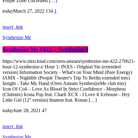
Purple Zone Uncreated […]
today
March 27, 2022
134
1
insert_link
Synthesize Me
Synthesize Me #422 – Synthesize I
https://www.mixcloud.com/oren-amram/synthesize-me-422-270621-
hour-12-synthesize-i/ Hour 1: INXS - Original Sin (extended
version) Information Society - What's on Your Mind (Pure Energy)
IAMX - Nightlife (People Theatre's Trip To Berlin extended mix)
Insight - Take My Hand (Oren Amram SynthesizeMe club mix)
Icon Of Coil – Love As Blood In Strict Confidence - Morpheus
(Clubmix) Icona Pop feat. Charli XCX - I Love It Icehouse - Hey
Little Girl (12'' version) Imatem feat. Ronan […]
today
June 28, 2021
47
insert_link
Synthesize Me