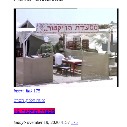
insert_link
175
גבעת חלפון, הסרט
16. מסעדת הויקטור
today
November 19, 2020
4157
175