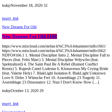
today
November 18, 2020
32
insert_link
New Dreams For Old
New Dreams For Old #166
https://www.mixcloud.com/stefan-k%C3%A4shammer/ndfo1661/
https://www.mixcloud.com/stefan-k%C3%A4shammer/ndfo1662/
NDFO#166.1 1. Mental Discipline Intro 2. Mental Discipline Fall to
Pieces (feat. Felix Marc) 3. Mental Discipline Wdywfm (feat.
Spektralized) 4. The Saint Paul Be A Rebel (Ruined Conflict
Remix) 5. Rupesh Cartel Lodestar 6. Klonavenus My Crying Bride
(feat. Valerie Hely) 7. BlakLight Isolation 8. BlakLight Unknown
Love 9. Debo 3 Wünsche Frei 10. Assemblage 23 Tragedy 11.
Assemblage 23 Dissonance 12. Nun I Don't Know How […]
today
October 13, 2020
29
insert_link