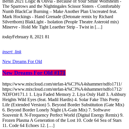
Berlin 2021 Logic & Olivia - Because of Your Smile Wolfsheim -
The Sparrows and the Nightingales Scissor Sisters - Comfortably
Numb BlackCar Burning – Make Another Plan Uncreated feat.
Mark Hockings - Hand Grenade (Detonate remix by Richard
Silverthorn) BlakLight - Isolation (People Theatre Asteroid mix)
Minerve - Hold Me Tight Leaether Strip - Twist in […]
today
February 8, 2021
81
insert_link
New Dreams For Old
New Dreams For Old #171
https://www.mixcloud.com/stefan-k%C3%A4shammer/ndfo1711/
https://www.mixcloud.com/stefan-k%C3%A4shammer/ndfo1712/
NDFO#171.1 1. Liya Faded Memory 2. Liya Only Half 3. Ashbury
Heights Wild Eyes (feat. Madil Hardis) 4. Solar Fake This Pretty
Life (Extended Version) 5. Beyond Border Substitution (Gate Mix)
6. Beyond Border Lonely Night (A-Gain Mix) 7. Softwave
Souvenir 8. N-Frequency Perfect World (Digital Energy Remix) 9.
Frozen Plasma A Generation of the Lost 10. Code 64 Sea of Stars
11. Code 64 Echoes 12. […]