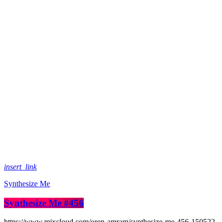
insert_link
Synthesize Me
Synthesize Me #456
https://www.mixcloud.com/oren-amram/synthesize-me-456-150522-