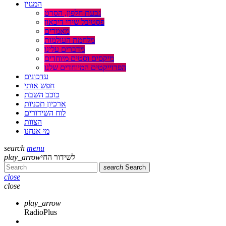
המגזין
גבעת חלפון, הסרט
פסטיבל שירי דיכאון
מאמרים
מלחמת העולמות
מדברים עלינו
מיקסים וסטים מיוחדים
הפרוייקטים המיוחדים שלנו
עדכונים
חפש אותי
כוכב השבת
ארכיון תכניות
לוח השידורים
הצוות
מי אנחנו
search
menu
play_arrow
לשידור החי
search
Search
close
close
play_arrow
RadioPlus