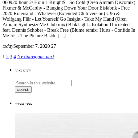
060920-hour-2/ Hour 1 Knight$ - So Cold (Oren Amram Discomix)
Fixmer & McCarthy - Banging Down Your Door Eisfabrik - Free
2020 Rotersand - Whatever (Extended Club version) U96 &
Wolfgang Flür - Let Yourself Go Insight - Take My Hand (Oren
Amram SynthesizeMe Club mix) BlakLight - Isolation Uncreated
feat. Dennis Schober - Break Free (Blume remix) Hurts - Confide In
Me Iris - The Picture B side […]
today
September 7, 2020
27
1
2
3
4
Next
navigate_next
חיפוש באתר
search
עכשיו בשידור