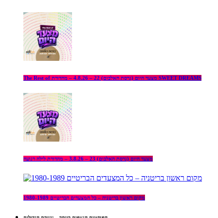
The Rest of מצעד היום (גרסת האלבום) 22 – 4.8.26 – מהדורת SWEET DREAMS
מצעד היום (גרסת האלבום) 23 – 3.8.26 – מהדורת לילה רגועה
מקום ראשון בריטניה – כל המצעדים הבריטיים 1980-1989
הפוסטים הנצפים ביותר – עשרת הגדולים