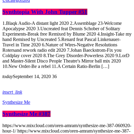
Uncategorized
Synthtopia With John Tupper #51
1.Blaqk Audio-A distant light 2020 2.Assemblage 23-Welcome
Apocalypse 2020 3.Uncreated feat Dennis Schober of Solitary
Experiments-Break free Remixed by Blume 2020 4.Insight-Take my
hand Remixed by Uncreated 5.Renard feat Pascal Linkenauer-
Travel in Time 2020 6.Nature of Wires-Negative Resolutions
Rotersand rework radio edit 2020 7.Johan Baeckstrom-Fix you
Coldplay cover 2020 8.The Grey Disorder-Powerless 2020 9.LorD
and Master-Silent Disco People Theatre's Mirror ball mix 2020
10.New Order-Be a rebel 11.A Certain Ratio-Berlin […]
today
September 14, 2020
36
insert_link
Synthesize Me
Synthesize Me #387
https://www.mixcloud.com/oren-amram/synthesize-me-387-060920-
hour-1/ https://www.mixcloud.com/oren-amram/synthesize-me-387-