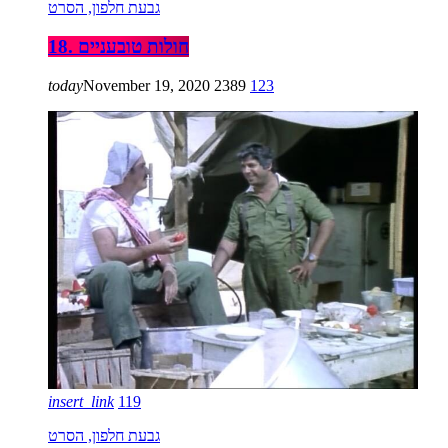
גבעת חלפון, הסרט
18. חולות טובעניים
today
November 19, 2020
2389
123
insert_link
119
גבעת חלפון, הסרט