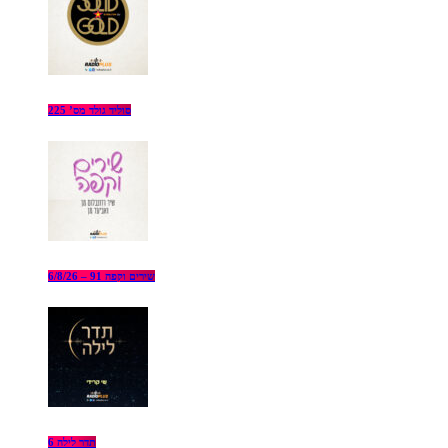
סוליד גולד מס’ 225
שירים וקפה 91 – 6/8/26
תדר לילה 6