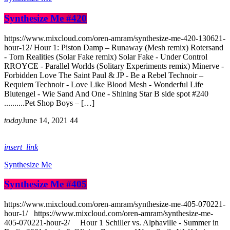
Synthesize Me #420
https://www.mixcloud.com/oren-amram/synthesize-me-420-130621-
hour-12/ Hour 1: Piston Damp – Runaway (Mesh remix) Rotersand
- Torn Realities (Solar Fake remix) Solar Fake - Under Control
RROYCE - Parallel Worlds (Solitary Experiments remix) Minerve -
Forbidden Love The Saint Paul & JP - Be a Rebel Technoir –
Requiem Technoir - Love Like Blood Mesh - Wonderful Life
Blutengel - Wie Sand And One - Shining Star B side spot #240
..........Pet Shop Boys – […]
today
June 14, 2021
44
insert_link
Synthesize Me
Synthesize Me #405
https://www.mixcloud.com/oren-amram/synthesize-me-405-070221-
hour-1/ https://www.mixcloud.com/oren-amram/synthesize-me-
405-070221-hour-2/ Hour 1 Schiller vs. Alphaville - Summer in