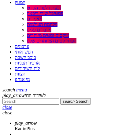
המגזין
גבעת חלפון, הסרט
פסטיבל שירי דיכאון
מאמרים
מלחמת העולמות
מדברים עלינו
מיקסים וסטים מיוחדים
הפרוייקטים המיוחדים שלנו
עדכונים
חפש אותי
כוכב השבת
ארכיון תכניות
לוח השידורים
הצוות
מי אנחנו
search
menu
play_arrow
לשידור החי
search
Search
close
close
play_arrow
RadioPlus