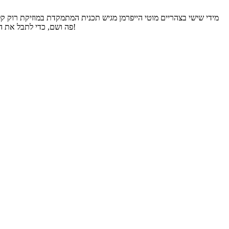
מאותן שנים. נגיעה רכה תינתן לשירים איכותיים, שלא זכו להצלחה מסחרית. מידי פעם "נחטא" גם באיזה בלוז או SOUL פה ושם, כדי לתבל את התבשיל. הצטרפו אלינו!