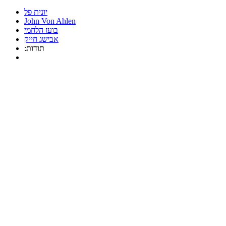
יונית פל
John Von Ahlen
בועז הלחמי
אבישג חייק
:תודות