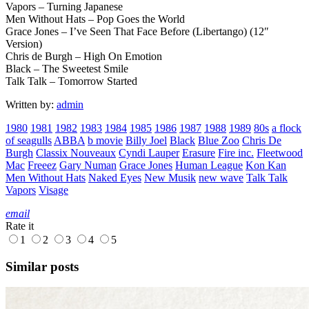
Vapors – Turning Japanese
Men Without Hats – Pop Goes the World
Grace Jones – I’ve Seen That Face Before (Libertango) (12″
Version)
Chris de Burgh – High On Emotion
Black – The Sweetest Smile
Talk Talk – Tomorrow Started
Written by:
admin
1980
1981
1982
1983
1984
1985
1986
1987
1988
1989
80s
a flock
of seagulls
ABBA
b movie
Billy Joel
Black
Blue Zoo
Chris De
Burgh
Classix Nouveaux
Cyndi Lauper
Erasure
Fire inc.
Fleetwood
Mac
Freeez
Gary Numan
Grace Jones
Human League
Kon Kan
Men Without Hats
Naked Eyes
New Musik
new wave
Talk Talk
Vapors
Visage
email
Rate it
1
2
3
4
5
Similar posts