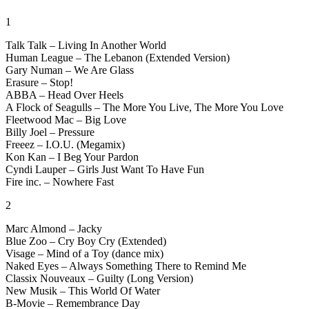
1
Talk Talk – Living In Another World
Human League – The Lebanon (Extended Version)
Gary Numan – We Are Glass
Erasure – Stop!
ABBA – Head Over Heels
A Flock of Seagulls – The More You Live, The More You Love
Fleetwood Mac – Big Love
Billy Joel – Pressure
Freeez – I.O.U. (Megamix)
Kon Kan – I Beg Your Pardon
Cyndi Lauper – Girls Just Want To Have Fun
Fire inc. – Nowhere Fast
2
Marc Almond – Jacky
Blue Zoo – Cry Boy Cry (Extended)
Visage – Mind of a Toy (dance mix)
Naked Eyes – Always Something There to Remind Me
Classix Nouveaux – Guilty (Long Version)
New Musik – This World Of Water
B-Movie – Remembrance Day