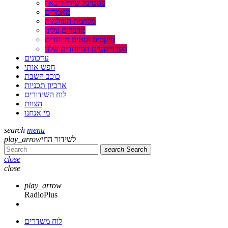
פסטיבל שירי דיכאון
מאמרים
מלחמת העולמות
מדברים עלינו
מיקסים וסטים מיוחדים
הפרוייקטים המיוחדים שלנו
עדכונים
חפש אותי
כוכב השבת
ארכיון תכניות
לוח השידורים
הצוות
מי אנחנו
search
menu
play_arrow
לשידור החי
search
Search
close
close
play_arrow
RadioPlus
לוח משדרים