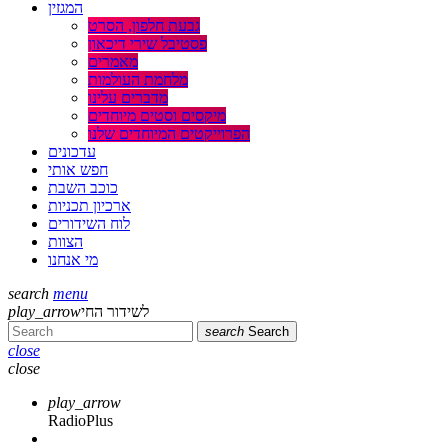
המגזין
גבעת חלפון, הסרט
פסטיבל שירי דיכאון
מאמרים
מלחמת העולמות
מדברים עלינו
מיקסים וסטים מיוחדים
הפרוייקטים המיוחדים שלנו
עדכונים
חפש אותי
כוכב השבת
ארכיון תכניות
לוח השידורים
הצוות
מי אנחנו
search
menu
play_arrow
לשידור החי
search
Search
close
close
play_arrow
RadioPlus