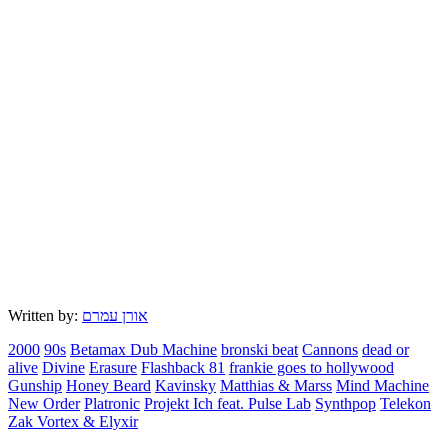
Written by:
אורן עמרם
2000
90s
Betamax Dub Machine
bronski beat
Cannons
dead or
alive
Divine
Erasure
Flashback 81
frankie goes to hollywood
Gunship
Honey Beard
Kavinsky
Matthias & Marss
Mind Machine
New Order
Platronic
Projekt Ich feat. Pulse Lab
Synthpop
Telekon
Zak Vortex & Elyxir