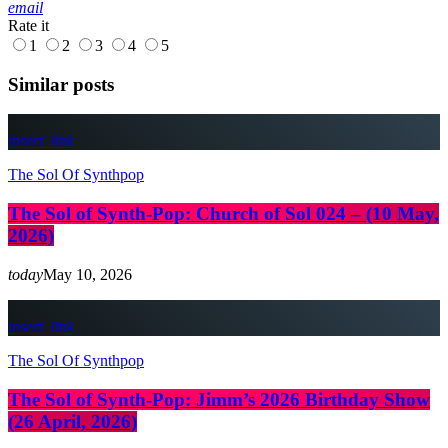
email
Rate it
1
2
3
4
5
Similar posts
insert_link
The Sol Of Synthpop
The Sol of Synth-Pop: Church of Sol 024 – (10 May,
2026)
today
May 10, 2026
insert_link
The Sol Of Synthpop
The Sol of Synth-Pop: Jimm’s 2026 Birthday Show
(26 April, 2026)