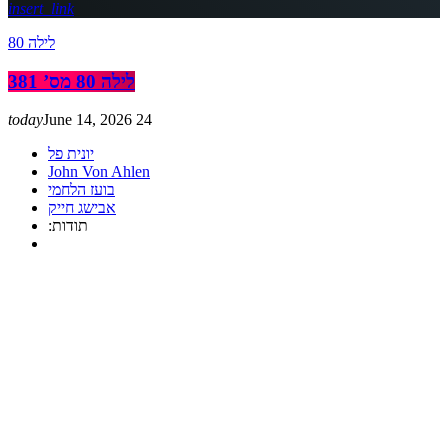
insert_link
לילה 80
לילה 80 מס’ 381
today
June 14, 2026
24
יונית פל
John Von Ahlen
בועז הלחמי
אבישג חייק
:תודות