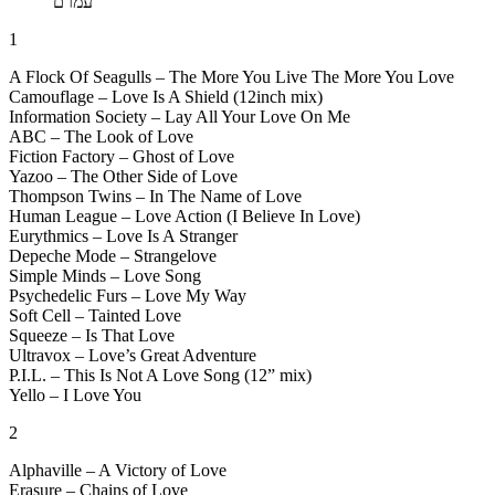
עמרם
1
A Flock Of Seagulls – The More You Live The More You Love
Camouflage – Love Is A Shield (12inch mix)
Information Society – Lay All Your Love On Me
ABC – The Look of Love
Fiction Factory – Ghost of Love
Yazoo – The Other Side of Love
Thompson Twins – In The Name of Love
Human League – Love Action (I Believe In Love)
Eurythmics – Love Is A Stranger
Depeche Mode – Strangelove
Simple Minds – Love Song
Psychedelic Furs – Love My Way
Soft Cell – Tainted Love
Squeeze – Is That Love
Ultravox – Love’s Great Adventure
P.I.L. – This Is Not A Love Song (12” mix)
Yello – I Love You
2
Alphaville – A Victory of Love
Erasure – Chains of Love