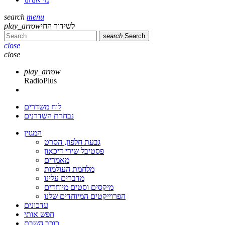
search
menu
play_arrow
לשידור החי
search
Search
close
close
play_arrow
RadioPlus
לוח משדרים
נבחרת השדרנים
המגזין
גבעת חלפון, הסרט
פסטיבל שירי דיכאון
מאמרים
מלחמת העולמות
מדברים עלינו
מיקסים וסטים מיוחדים
הפרוייקטים המיוחדים שלנו
עדכונים
חפש אותי
כוכב השבת