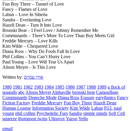
Fun Boy Three – Tunnel of Love
Fancy – Flames of Love
Laban – Love In Siberia
Sandra – Everlasting Love
Hazell Dean – Turn It Into Love
Bronski Beat – I Feel Love / Johnny Remember Me
Communards – There’s More To Love Than Boy Meets Girl
Freddie Mercury – Love Kills
Kim Wilde – Chequered Love
Diana Ross – Why Do Fools Fall In Love
Phil Collins – You Can’t Hurry Love
Paul Young – Love Will Tear Us Apart
Alison Moyet – Is This Love
Written by:
אורן עמרם
1980
1981
1982
1983
1984
1985
1986
1987
1988
1989
a flock of
seagulls
abc
Alison Moyet
Alphaville
bronski beat
Camouflage
Communards
Depeche Mode
Diana Ross
Erasure
eurythmics
Fancy
Fiction Factory
Freddie Mercury
Fun Boy Three
Hazell Dean
Human League
Information Society
Kim Wilde
Laban
P.I.L
paul
young
phil collins
Psychedelic Furs
Sandra
simple minds
Soft Cell
squeeze
thompson twins
Ultravox
Yazoo
Yello
email