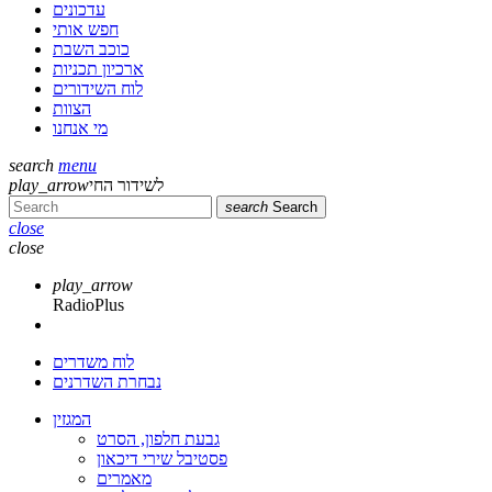
עדכונים
חפש אותי
כוכב השבת
ארכיון תכניות
לוח השידורים
הצוות
מי אנחנו
search
menu
לשידור החי
play_arrow
search
Search
close
close
play_arrow
RadioPlus
לוח משדרים
נבחרת השדרנים
המגזין
גבעת חלפון, הסרט
פסטיבל שירי דיכאון
מאמרים