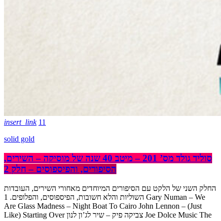
insert_link
11
solid gold
סוליד גולד מס’ 201 – מיטב 40 שנה של מוסיקה – השירים,
הסיפורים, והפיספוסים – חלק 2
החלק השני של הלקט עם הסיפורים המיוחדים מאחורי השירים, העובדות
השוליות והלא חשובות, הפיספוסים, והפלופים. 1 Gary Numan – We
Are Glass Madness – Night Boat To Cairo John Lennon – (Just
Like) Starting Over צביקה פיק – שיר לג’ון לנון Joe Dolce Music The