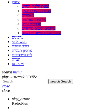
המגזין
גבעת חלפון, הסרט
פסטיבל שירי דיכאון
מאמרים
מלחמת העולמות
מדברים עלינו
מיקסים וסטים מיוחדים
הפרוייקטים המיוחדים שלנו
עדכונים
חפש אותי
כוכב השבת
ארכיון תכניות
לוח השידורים
הצוות
מי אנחנו
search
menu
play_arrow
לשידור החי
search
Search
close
close
play_arrow
RadioPlus