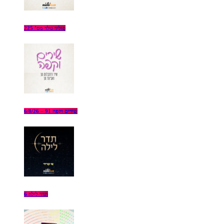
סוליד גולד מס’ 225
שירים וקפה 91 – 6/8/26
תדר לילה 6