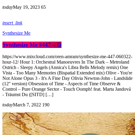
today
May 19, 2023
65
insert_link
Synthesize Me
Synthesize Me #447 – O
https://www.mixcloud.com/oren-amram/synthesize-me-447-060322-
hour-12/ Hour 1: Orchestral Manoeuvres In The Dark – Metroland
Ostrich - Sleepy Angels (Annica's Libra Bells Melody remix) One
Vista - Too Many Memories (Bispatial Extended mix) Olive - You're
Not Alone Opus 3 - It's A Fine Day Olivia Newton-John - Landslide
(12'' version) Obsession of Time - Aspects of Time Observe &
Control – Pure Orange Sector - Touch Oomph! feat. Marta Jandová
- Träumst Du ([SITD] […]
today
March 7, 2022
190