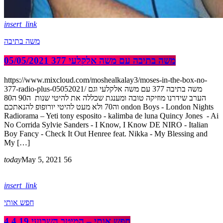
insert_link
משה בתיבה
משה בתיבה עם משה אלקלעי 377 05/05/2021
https://www.mixcloud.com/moshealkalay3/moses-in-the-box-no-
377-radio-plus-05052021/ משה בתיבה 377 עם משה אלקלעי וגם
הערב שידרנו מוזיקה טובה ומענגת שכללה את להיטי שנות ה90 ה80
וה70 ולא מעט להיטי יורופופ להנאתכם ondon Boys - London Nights
Radiorama – Yeti tony esposito - kalimba de luna Quincy Jones - Ai
No Corrida Sylvie Sanders - I Know, I Know DE NIRO - Italian
Boy Fancy - Check It Out Henree feat. Nikka - My Blessing and
My […]
today
May 5, 2021
56
insert_link
חפש אותי
4.4.19 חפש אותי – המיטב השבועי