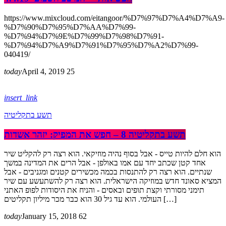
https://www.mixcloud.com/eitangoor/%D7%97%D7%A4%D7%A9-
%D7%90%D7%95%D7%AA%D7%99-
%D7%94%D7%9E%D7%99%D7%98%D7%91-
%D7%94%D7%A9%D7%91%D7%95%D7%A2%D7%99-
040419/
today
April 4, 2019
25
insert_link
תשע בתקליטיה
תשע בתקליטיה 8 – חפש את המפיק: יזהר אשדות
הוא חלם להיות טייס - אבל בסוף נהיה מוזיקאי. הוא רצה רק להקליט שיר
אחד קטן שכתב יחד עם אמו באולפן - אבל הרים את המדינה במשך
שנתיים. הוא רצה רק להתנסות בכמה מכשירים קטנים ומגניבים - אבל
המציא סאונד חדש במוזיקה הישראלית. הוא רצה רק להשתעשע עם שיר
תימני מסורתי וקצת תופים ובאסים - והניח את היסודות לפופ האתני
העולמי. הוא עד גיל 30 הוא כבר מכר מיליון תקליטים […]
today
January 15, 2018
62