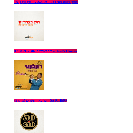
פזמון לשבת מס’ 234 – 7.8.2026 – נתן כהן בן 75
רוק בצהריים 307 – 07.08.26 – Uriel’s Choices
עד מאה ועשרים (פלוס 5) – SATCHMO