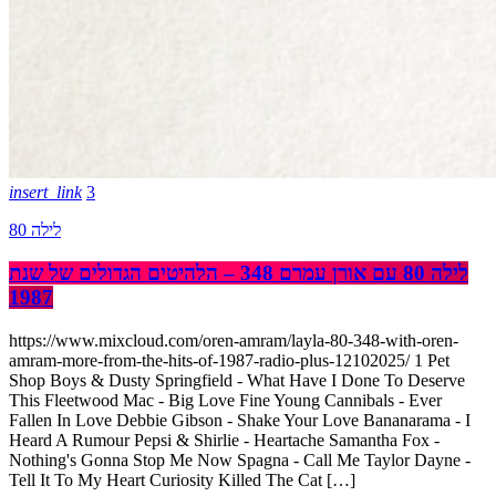
insert_link
3
לילה 80
לילה 80 עם אורן עמרם 348 – הלהיטים הגדולים של שנת
1987
https://www.mixcloud.com/oren-amram/layla-80-348-with-oren-
amram-more-from-the-hits-of-1987-radio-plus-12102025/ 1 Pet
Shop Boys & Dusty Springfield - What Have I Done To Deserve
This Fleetwood Mac - Big Love Fine Young Cannibals - Ever
Fallen In Love Debbie Gibson - Shake Your Love Bananarama - I
Heard A Rumour Pepsi & Shirlie - Heartache Samantha Fox -
Nothing's Gonna Stop Me Now Spagna - Call Me Taylor Dayne -
Tell It To My Heart Curiosity Killed The Cat […]