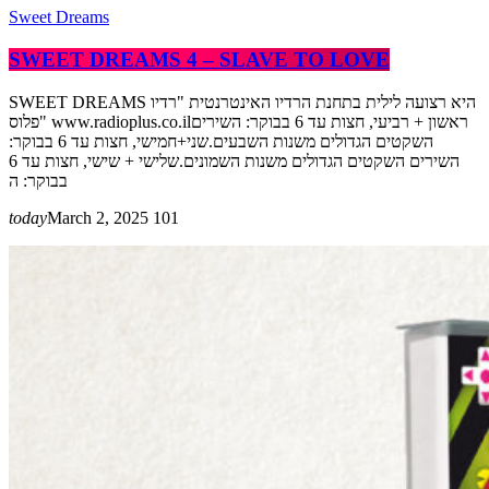
Sweet Dreams
SWEET DREAMS 4 – SLAVE TO LOVE
SWEET DREAMS היא רצועה לילית בתחנת הרדיו האינטרנטית "רדיו
פלוס" www.radioplus.co.ilראשון + רביעי, חצות עד 6 בבוקר: השירים
השקטים הגדולים משנות השבעים.שני+חמישי, חצות עד 6 בבוקר:
השירים השקטים הגדולים משנות השמונים.שלישי + שישי, חצות עד 6
בבוקר: ה
today
March 2, 2025
101