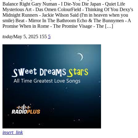
Balance Right Gary Numan - I Die-You Die Japan - Quiet Life
Mysterious Art - Das Omen ColourField - Thinking Of You Dexy's
Midnight Runners - Jackie Wilson Said (I'm in heaven when you
smile) Beat - Mirror In The Bathroom Echo & The Bunnymen - A
Promise When in Rome - The Promise Visage - The […]
today
May 5, 2025
155
5
insert_link