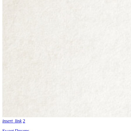
insert_link
2
Sweet Dreams