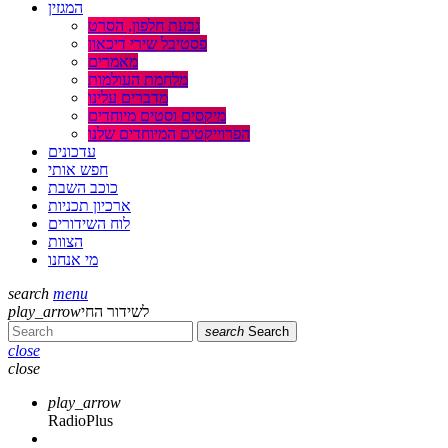
המגזין
גבעת חלפון, הסרט
פסטיבל שירי דיכאון
מאמרים
מלחמת העולמות
מדברים עלינו
מיקסים וסטים מיוחדים
הפרוייקטים המיוחדים שלנו
עדכונים
חפש אותי
כוכב השבת
ארכיון תכניות
לוח השידורים
הצוות
מי אנחנו
search
menu
play_arrow
לשידור החי
search
Search
close
close
play_arrow
RadioPlus