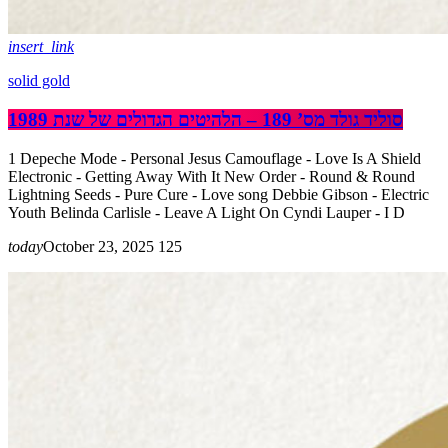
insert_link
solid gold
סוליד גולד מס’ 189 – הלהיטים הגדולים של שנת 1989
1 Depeche Mode - Personal Jesus Camouflage - Love Is A Shield
Electronic - Getting Away With It New Order - Round & Round
Lightning Seeds - Pure Cure - Love song Debbie Gibson - Electric
Youth Belinda Carlisle - Leave A Light On Cyndi Lauper - I D
today
October 23, 2025
125