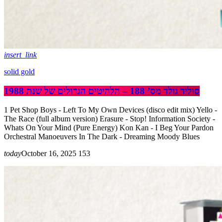
insert_link
solid gold
סוליד גולד מס’ 188 – הלהיטים הגדולים של שנת 1988
1 Pet Shop Boys - Left To My Own Devices (disco edit mix) Yello -
The Race (full album version) Erasure - Stop! Information Society -
Whats On Your Mind (Pure Energy) Kon Kan - I Beg Your Pardon
Orchestral Manoeuvers In The Dark - Dreaming Moody Blues
today
October 16, 2025
153