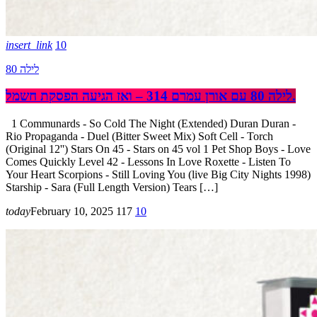
insert_link
10
לילה 80
לילה 80 עם אורן עמרם 314 – ואז הגיעה הפסקת חשמל.
1 Communards - So Cold The Night (Extended) Duran Duran -
Rio Propaganda - Duel (Bitter Sweet Mix) Soft Cell - Torch
(Original 12'') Stars On 45 - Stars on 45 vol 1 Pet Shop Boys - Love
Comes Quickly Level 42 - Lessons In Love Roxette - Listen To
Your Heart Scorpions - Still Loving You (live Big City Nights 1998)
Starship - Sara (Full Length Version) Tears […]
today
February 10, 2025
117
10